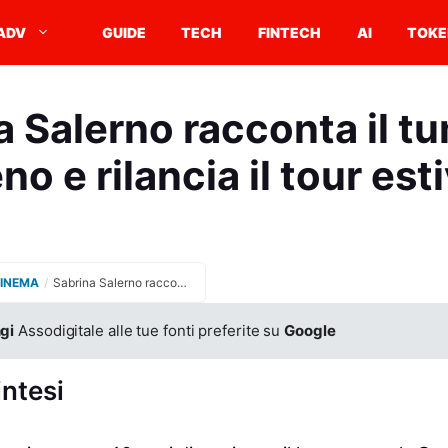
ADV
GUIDE
TECH
FINTECH
AI
TOKE
a Salerno racconta il tu
no e rilancia il tour est
CINEMA
/
Sabrina Salerno racconta il tumore al seno e rilancia il tour estivo
gi
Assodigitale alle tue fonti preferite su
Google
intesi