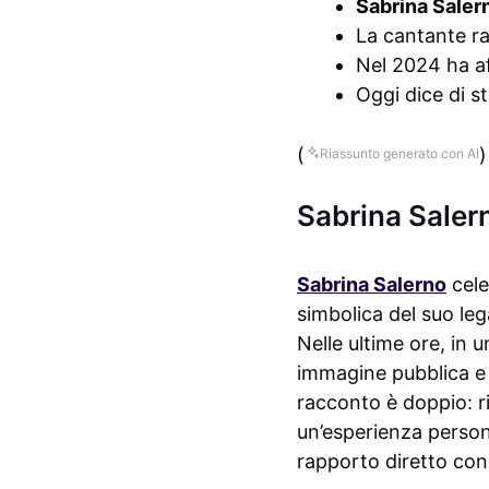
Sabrina Saler
La cantante ra
Nel 2024 ha af
Oggi dice di st
(
)
Riassunto generato con AI
Sabrina Salern
Sabrina Salerno
cele
simbolica del suo le
Nelle ultime ore, in u
immagine pubblica e 
racconto è doppio: ri
un’esperienza person
rapporto diretto con 