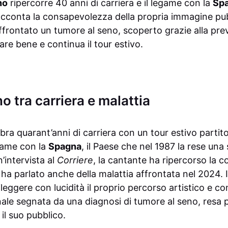
no
ripercorre 40 anni di carriera e il legame con la
Sp
cconta la consapevolezza della propria immagine pub
frontato un tumore al seno, scoperto grazie alla pre
are bene e continua il tour estivo.
o tra carriera e malattia
bra quarant’anni di carriera con un tour estivo partit
game con la
Spagna
, il Paese che nel 1987 la rese una 
n’intervista al
Corriere
, la cantante ha ripercorso la c
ha parlato anche della malattia affrontata nel 2024. I
leggere con lucidità il proprio percorso artistico e co
ale segnata da una diagnosi di tumore al seno, resa p
il suo pubblico.