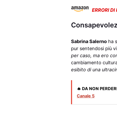
ERRORI DI
Consapevolezz
Sabrina Salerno
ha s
pur sentendosi più vi
per caso, ma ero co
cambiamento cultural
esibito di una ultrac
🔥 DA NON PERDER
Canale 5