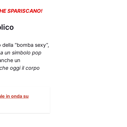
CHE SPARISCANO!
lico
o della “bomba sexy”,
ta un simbolo pop
 anche un
che oggi il corpo
ale in onda su