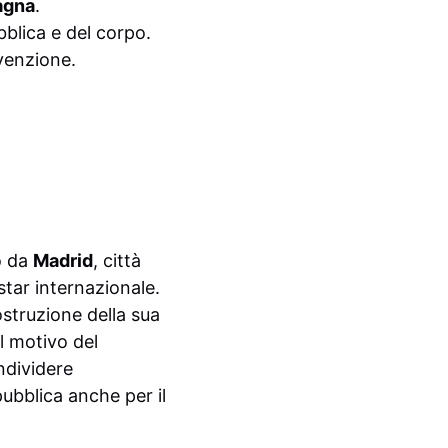
agna
.
blica e del corpo.
venzione.
o da
Madrid
, città
star internazionale.
ostruzione della sua
l motivo del
ndividere
ubblica anche per il