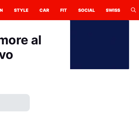
N
STYLE
CAR
FIT
SOCIAL
SWISS
more al
ivo