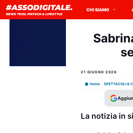
Vai
#ASSODIGITALE.
CHI SIAMO
al
NEWS TECH, FINTECH & LIFESTYLE
contenuto
Sabrin
se
21 GIUGNO 2026
Home
/
SPETTACOLI & 
Aggiun
La notizia in s