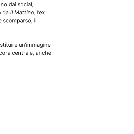
o dai social,
ta da
Il Mattino
, l’ex
re scomparso, il
restituire un’immagine
ncora centrale, anche