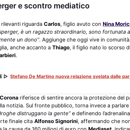
erger e scontro mediatico
 rilevanti riguarda
Carlos
, figlio avuto con
Nina Moric
sperger, è un ragazzo straordinario, sono fortunata a
ramente un dono”
. Aggiunge che oggi vive in comunità
glia, anche accanto a
Thiago
, il figlio nato lo scorso
arbieri
.
E ▷
Stefano De Martino nuova relazione svelata dalle par
Corona
riferisce di sentire ancora la protezione del pa
lla notizia. Sul fronte pubblico, torna invece a parlare
droghe distruggano la gente”
e definendo l’adrenalina
rte finale cita
Alfonso Signorini
, affermando che non
ma la causa da 160 milioni di euro con
Mediaset
, indi