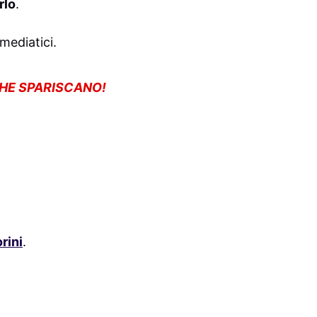
rlo
.
mediatici.
CHE SPARISCANO!
rini
.