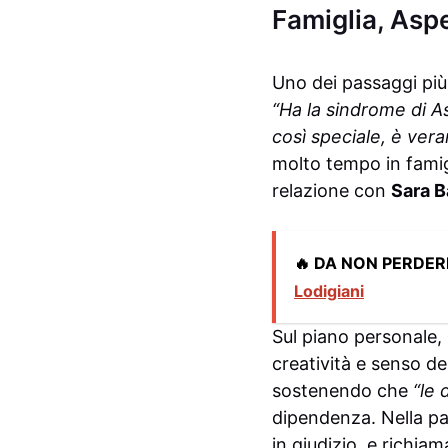
Famiglia, Asp
Uno dei passaggi più
“Ha la sindrome di A
così speciale, è ve
molto tempo in fami
relazione con
Sara B
🔥 DA NON PERDER
Lodigiani
Sul piano personale,
creatività e senso de
sostenendo che
“le 
dipendenza. Nella pa
in giudizio, e richia