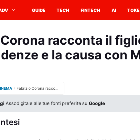
ADV
GUIDE
TECH
FINTECH
AI
TOKE
 Corona racconta il figli
ndenze e la causa con 
CINEMA
/
Fabrizio Corona racconta il figlio Carlos, le dipendenze e la causa con Mediaset
gi
Assodigitale alle tue fonti preferite su
Google
intesi