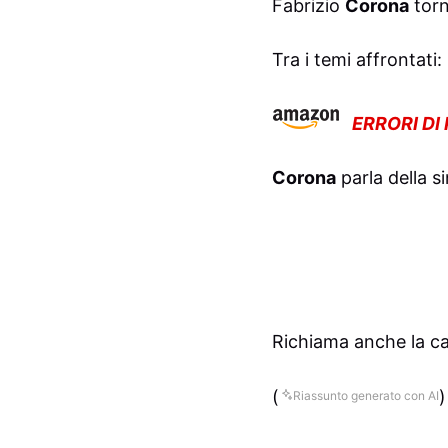
Fabrizio
Corona
torn
Tra i temi affrontati: i
ERRORI DI
Corona
parla della s
Richiama anche la ca
(
)
Riassunto generato con AI