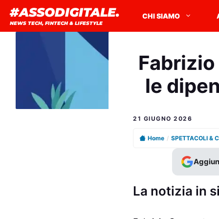
Vai
#ASSODIGITALE.
CHI SIAMO
al
NEWS TECH, FINTECH & LIFESTYLE
contenuto
Fabrizio
le dipe
21 GIUGNO 2026
Home
/
SPETTACOLI & 
Aggiun
La notizia in s