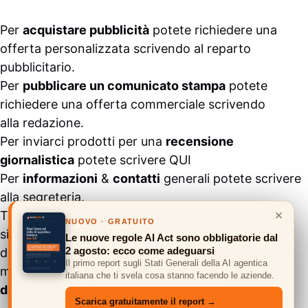
Per
acquistare pubblicità
potete richiedere una
offerta personalizzata scrivendo al
reparto
pubblicitario
.
Per
pubblicare un comunicato stampa
potete
richiedere una offerta commerciale scrivendo
alla
redazione
.
Per inviarci prodotti per una
recensione
giornalistica
potete scrivere
QUI
Per
informazioni
&
contatti
generali potete scrivere
alla
segreteria
.
×
Tutti i contenuti pubblicati all’interno del
NUOVO · GRATUITO
sito
#ASSODIGITALE.
“Copyright 2024” non sono
Le nuove regole AI Act sono obbligatorie dal
2 agosto: ecco come adeguarsi
duplicabili e/o riproducibili in nessuna forma,
Il primo report sugli Stati Generali della AI agentica
ma
possono essere citati inserendo un link
italiana che ti svela cosa stanno facendo le aziende.
diretto
e previa comunicazione via
mail
.
Scarica gratuitamente il report →