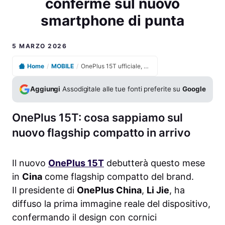
conferme sul nuovo
smartphone di punta
5 MARZO 2026
Home
/
MOBILE
/
OnePlus 15T ufficiale, svelate specifiche chiave e conferme sul nuovo smartphone di punta
Aggiungi
Assodigitale alle tue fonti preferite su
Google
OnePlus 15T: cosa sappiamo sul
nuovo flagship compatto in arrivo
Il nuovo
OnePlus 15T
debutterà questo mese
in
Cina
come flagship compatto del brand.
Il presidente di
OnePlus China
,
Li Jie
, ha
diffuso la prima immagine reale del dispositivo,
confermando il design con cornici