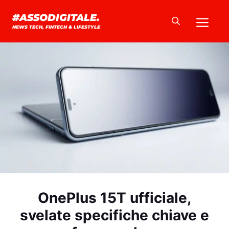
Vai
Me
#ASSODIGITALE.
al
NEWS TECH, FINTECH & LIFESTYLE
contenuto
OnePlus 15T ufficiale,
svelate specifiche chiave e