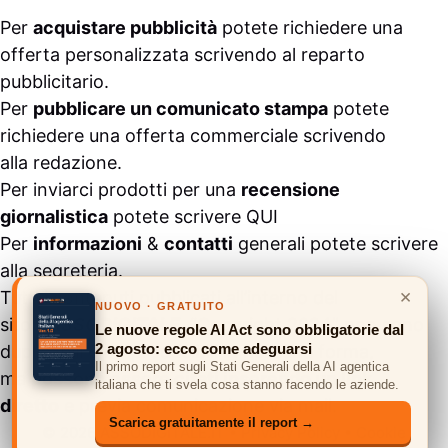
Per
acquistare pubblicità
potete richiedere una
offerta personalizzata scrivendo al
reparto
pubblicitario
.
Per
pubblicare un comunicato stampa
potete
richiedere una offerta commerciale scrivendo
alla
redazione
.
Per inviarci prodotti per una
recensione
giornalistica
potete scrivere
QUI
Per
informazioni
&
contatti
generali potete scrivere
alla
segreteria
.
×
Tutti i contenuti pubblicati all’interno del
NUOVO · GRATUITO
sito
#ASSODIGITALE.
“Copyright 2024” non sono
Le nuove regole AI Act sono obbligatorie dal
2 agosto: ecco come adeguarsi
duplicabili e/o riproducibili in nessuna forma,
Il primo report sugli Stati Generali della AI agentica
ma
possono essere citati inserendo un link
italiana che ti svela cosa stanno facendo le aziende.
diretto
e previa comunicazione via
mail
.
Scarica gratuitamente il report →
© 2026 ASSODIGITALE.IT
•
Privacy Policy
•
Cookie