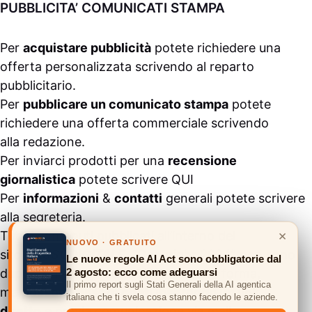
PUBBLICITA’ COMUNICATI STAMPA
Per
acquistare pubblicità
potete richiedere una
offerta personalizzata scrivendo al
reparto
pubblicitario
.
Per
pubblicare un comunicato stampa
potete
richiedere una offerta commerciale scrivendo
alla
redazione
.
Per inviarci prodotti per una
recensione
giornalistica
potete scrivere
QUI
Per
informazioni
&
contatti
generali potete scrivere
alla
segreteria
.
×
Tutti i contenuti pubblicati all’interno del
NUOVO · GRATUITO
sito
#ASSODIGITALE.
“Copyright 2024” non sono
Le nuove regole AI Act sono obbligatorie dal
2 agosto: ecco come adeguarsi
duplicabili e/o riproducibili in nessuna forma,
Il primo report sugli Stati Generali della AI agentica
ma
possono essere citati inserendo un link
italiana che ti svela cosa stanno facendo le aziende.
diretto
e previa comunicazione via
mail
.