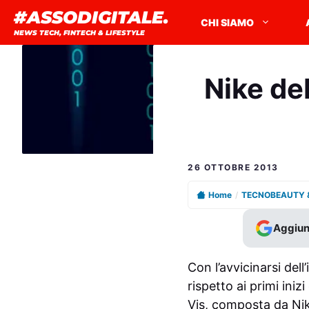
Vai
#ASSODIGITALE.
CHI SIAMO
al
NEWS TECH, FINTECH & LIFESTYLE
contenuto
Nike de
26 OTTOBRE 2013
Home
/
TECNOBEAUTY 
Aggiun
Con l’avvicinarsi dell
rispetto ai primi iniz
Vis, composta da Nik