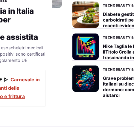
NESS
TECNOBEAUTY &
 in Italia
Diabete gesti
per
carboidrati pe
recenti eviden
 assistita
TECNOBEAUTY &
Nike Taglia le 
i esoscheletri medicali
ilTitolo Crolla
ositivi sono certificati
trascinando i
egolamento UE
TECNOBEAUTY &
Grave problem
E ▷
Carnevale in
italiani su di
anti delle
dormono: come
aiutarci
o e frittura