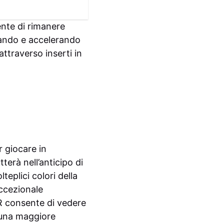
nte di rimanere
orando e accelerando
attraverso inserti in
r giocare in
terà nell’anticipo di
teplici colori della
ccezionale
R consente di vedere
r una maggiore