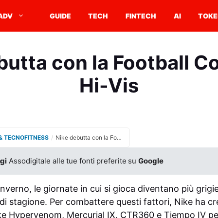
ADV
GUIDE
TECH
FINTECH
AI
TOKE
butta con la Football Co
Hi-Vis
& TECNOFITNESS
/
Nike debutta con la Football Collection Hi-Vis
gi
Assodigitale alle tue fonti preferite su
Google
’inverno, le giornate in cui si gioca diventano più grigi
i di stagione. Per combattere questi fattori, Nike ha cr
e Hypervenom, Mercurial IX, CTR360 e Tiempo IV per 