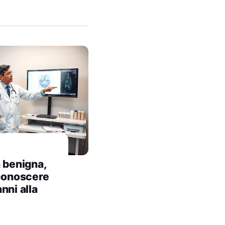
a benigna,
iconoscere
nni alla