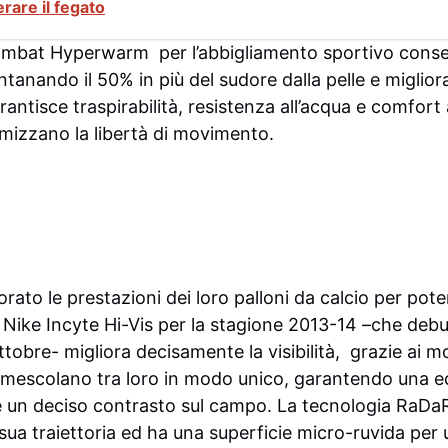
rare il fegato
ombat Hyperwarm per l’abbigliamento sportivo conse
ontanando il 50% in più del sudore dalla pelle e migli
rantisce traspirabilità, resistenza all’acqua e comfort 
imizzano la libertà di movimento.
orato le prestazioni dei loro palloni da calcio per pote
l Nike Incyte Hi-Vis per la stagione 2013-14 –che debut
obre- migliora decisamente la visibilità, grazie ai mol
i mescolano tra loro in modo unico, garantendo una e
e un deciso contrasto sul campo. La tecnologia RaDa
a sua traiettoria ed ha una superficie micro-ruvida pe