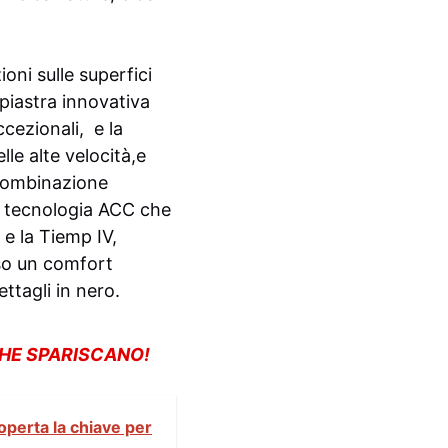
ni sulle superfici
 piastra innovativa
cezionali, e la
le alte velocità,e
 combinazione
la tecnologia ACC che
 e la Tiemp IV,
sso un comfort
ttagli in nero.
CHE SPARISCANO!
perta la chiave per