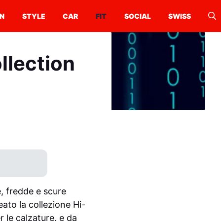
N
STYLE
CAR
FIT
SOCIAL
SWISS
llection
e, fredde e scure
eato la collezione Hi-
le calzature, e da