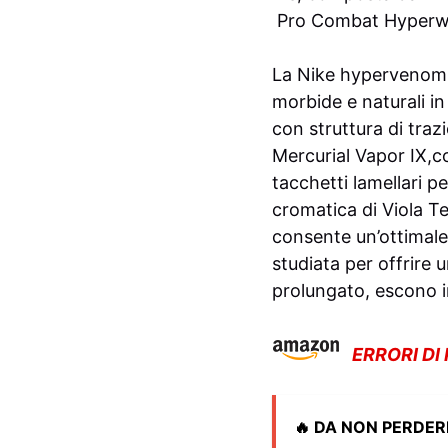
Pro Combat Hyperwa
La Nike hypervenom P
morbide e naturali in
con struttura di traz
Mercurial Vapor IX,co
tacchetti lamellari 
cromatica di Viola T
consente un’ottimale 
studiata per offrire 
prolungato, escono in
ERRORI DI
🔥 DA NON PERDER