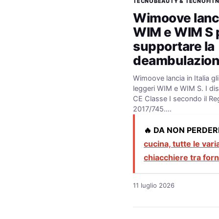
TECNOBEAUTY & TECNOFIT
Wimoove lancia
WIM e WIM S 
supportare la
deambulazione
Wimoove lancia in Italia gl
leggeri WIM e WIM S. I disp
CE Classe I secondo il R
2017/745.…
🔥 DA NON PERDER
cucina, tutte le vari
chiacchiere tra forn
11 luglio 2026