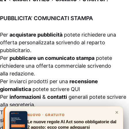
PUBBLICITA’ COMUNICATI STAMPA
Per
acquistare pubblicità
potete richiedere una
offerta personalizzata scrivendo al
reparto
pubblicitario
.
Per
pubblicare un comunicato stampa
potete
richiedere una offerta commerciale scrivendo
alla
redazione
.
Per inviarci prodotti per una
recensione
giornalistica
potete scrivere
QUI
Per
informazioni
&
contatti
generali potete scrivere
alla
segreteria
.
×
Tutti i contenuti pubblicati all’interno del
NUOVO · GRATUITO
sito
#ASSODIGITALE.
“Copyright 2024” non sono
Le nuove regole AI Act sono obbligatorie dal
2 agosto: ecco come adeguarsi
duplicabili e/o riproducibili in nessuna forma,