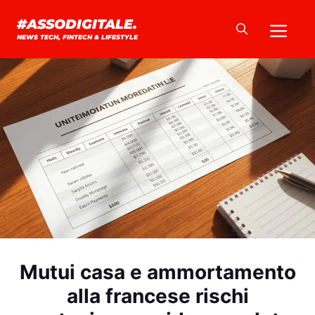
Vai
Me
#ASSODIGITALE.
al
NEWS TECH, FINTECH & LIFESTYLE
contenuto
Mutui casa e ammortamento
alla francese rischi