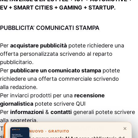
EV + SMART CITIES + GAMING + STARTUP.
PUBBLICITA’ COMUNICATI STAMPA
Per
acquistare pubblicità
potete richiedere una
offerta personalizzata scrivendo al
reparto
pubblicitario
.
Per
pubblicare un comunicato stampa
potete
richiedere una offerta commerciale scrivendo
alla
redazione
.
Per inviarci prodotti per una
recensione
giornalistica
potete scrivere
QUI
Per
informazioni
&
contatti
generali potete scrivere
alla
segreteria
.
×
Tutti i contenuti pubblicati all’interno del
NUOVO · GRATUITO
sito
#ASSODIGITALE.
“Copyright 2024” non sono