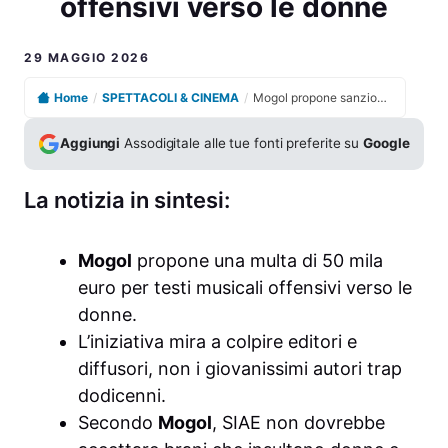
offensivi verso le donne
29 MAGGIO 2026
Home
/
SPETTACOLI & CINEMA
/
Mogol propone sanzioni più severe per testi musicali offensivi verso le donne
Aggiungi
Assodigitale alle tue fonti preferite su
Google
La notizia in sintesi:
Mogol
propone una multa di 50 mila
euro per testi musicali offensivi verso le
donne.
L’iniziativa mira a colpire editori e
diffusori, non i giovanissimi autori trap
dodicenni.
Secondo
Mogol
, SIAE non dovrebbe