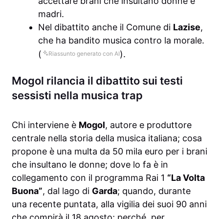
accettare brani che insultano donne e
madri.
Nel dibattito anche il Comune di
Lazise
,
che ha bandito musica contro la morale.
(
).
Riassunto generato con AI
Mogol rilancia il dibattito sui testi
sessisti nella musica trap
Chi interviene è
Mogol
, autore e produttore
centrale nella storia della musica italiana; cosa
propone è una multa da 50 mila euro per i brani
che insultano le donne; dove lo fa è in
collegamento con il programma Rai 1
“La Volta
Buona”
, dal lago di
Garda
; quando, durante
una recente puntata, alla vigilia dei suoi 90 anni
che compirà il 18 agosto; perché, per