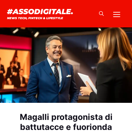
Vai
#ASSODIGITALE.
Me
al
NEWS TECH, FINTECH & LIFESTYLE
contenuto
Magalli protagonista di
battutacce e fuorionda