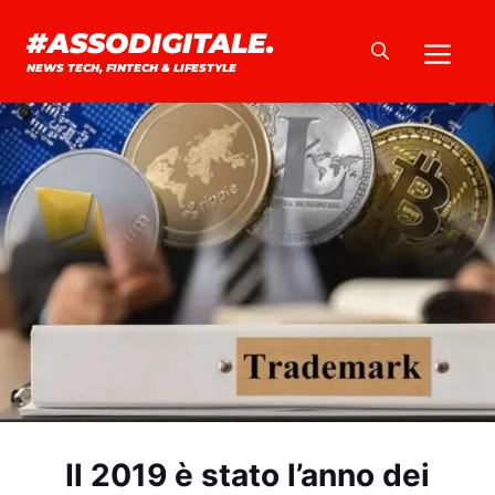
Vai
#ASSODIGITALE.
Me
al
NEWS TECH, FINTECH & LIFESTYLE
contenuto
Il 2019 è stato l’anno dei