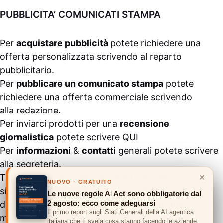
PUBBLICITA’ COMUNICATI STAMPA
Per
acquistare pubblicità
potete richiedere una
offerta personalizzata scrivendo al
reparto
pubblicitario
.
Per
pubblicare un comunicato stampa
potete
richiedere una offerta commerciale scrivendo
alla
redazione
.
Per inviarci prodotti per una
recensione
giornalistica
potete scrivere
QUI
Per
informazioni
&
contatti
generali potete scrivere
alla
segreteria
.
×
Tutti i contenuti pubblicati all’interno del
NUOVO · GRATUITO
sito
#ASSODIGITALE.
“Copyright 2024” non sono
Le nuove regole AI Act sono obbligatorie dal
2 agosto: ecco come adeguarsi
duplicabili e/o riproducibili in nessuna forma,
Il primo report sugli Stati Generali della AI agentica
ma
possono essere citati inserendo un link
italiana che ti svela cosa stanno facendo le aziende.