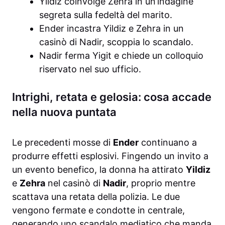
Yildiz coinvolge Zehra in un’indagine
segreta sulla fedeltà del marito.
Ender incastra Yildiz e Zehra in un
casinò di Nadir, scoppia lo scandalo.
Nadir ferma Yigit e chiede un colloquio
riservato nel suo ufficio.
Intrighi, retata e gelosia: cosa accade
nella nuova puntata
Le precedenti mosse di
Ender
continuano a
produrre effetti esplosivi. Fingendo un invito a
un evento benefico, la donna ha attirato
Yildiz
e
Zehra
nel casinò di
Nadir
, proprio mentre
scattava una retata della polizia. Le due
vengono fermate e condotte in centrale,
generando uno scandalo mediatico che manda