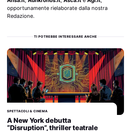
Ansa.it
,
Adnkronos.it
,
Asca.it
e
Agi.it
,
opportunamente rielaborate dalla nostra
Redazione.
TI POTREBBE INTERESSARE ANCHE
SPETTACOLI & CINEMA
A New York debutta
“Disruption”, thriller teatrale