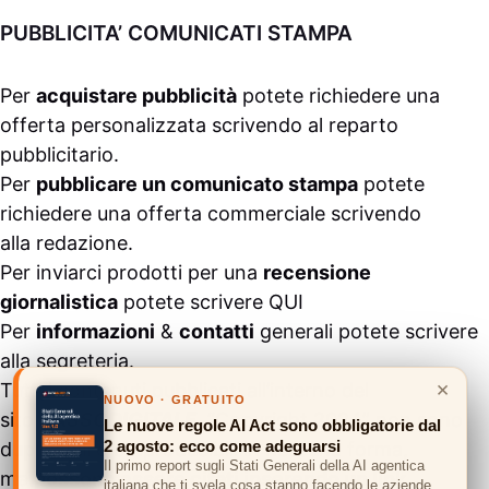
PUBBLICITA’ COMUNICATI STAMPA
Per
acquistare pubblicità
potete richiedere una
offerta personalizzata scrivendo al
reparto
pubblicitario
.
Per
pubblicare un comunicato stampa
potete
richiedere una offerta commerciale scrivendo
alla
redazione
.
Per inviarci prodotti per una
recensione
giornalistica
potete scrivere
QUI
Per
informazioni
&
contatti
generali potete scrivere
alla
segreteria
.
×
Tutti i contenuti pubblicati all’interno del
NUOVO · GRATUITO
sito
#ASSODIGITALE.
“Copyright 2024” non sono
Le nuove regole AI Act sono obbligatorie dal
2 agosto: ecco come adeguarsi
duplicabili e/o riproducibili in nessuna forma,
Il primo report sugli Stati Generali della AI agentica
ma
possono essere citati inserendo un link
italiana che ti svela cosa stanno facendo le aziende.