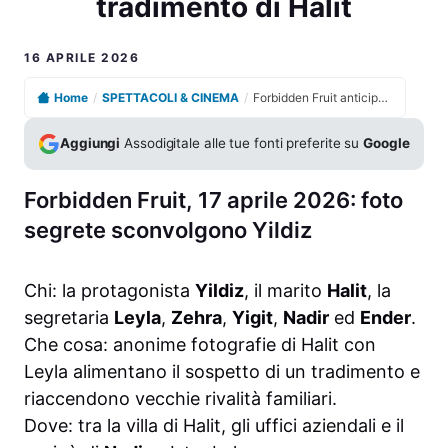
tradimento di Halit
16 APRILE 2026
Home
/
SPETTACOLI & CINEMA
/
Forbidden Fruit anticipazioni serie TV, Yildiz teme il tradimento di Halit
Aggiungi
Assodigitale alle tue fonti preferite su
Google
Forbidden Fruit, 17 aprile 2026: foto
segrete sconvolgono Yildiz
Chi: la protagonista
Yildiz
, il marito
Halit
, la
segretaria
Leyla
,
Zehra
,
Yigit
,
Nadir
ed
Ender
.
Che cosa: anonime fotografie di Halit con
Leyla alimentano il sospetto di un tradimento e
riaccendono vecchie rivalità familiari.
Dove: tra la villa di Halit, gli uffici aziendali e il