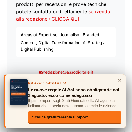
prodotti per recensioni e prove tecniche
potete contattarci direttamente
scrivendo
alla redazione : CLICCA QUI
Areas of Expertise:
Journalism, Branded
Content, Digital Transformation, AI Strategy,
Digital Publishing
redazione@assodigitale.it
×
Facebook
Twitter
LinkedIn
YouTube
NUOVO · GRATUITO
Le nuove regole AI Act sono obbligatorie dal
2 agosto: ecco come adeguarsi
Il primo report sugli Stati Generali della AI agentica
Controllo delle fonti e linee guida editoriali
italiana che ti svela cosa stanno facendo le aziende.
Revisione editoriale a cura di Michele Ficara
Manganelli
Scarica gratuitamente il report →