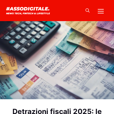
Vai
Me
#ASSODIGITALE.
al
NEWS TECH, FINTECH & LIFESTYLE
contenuto
Detrazioni fiscali 2025: le