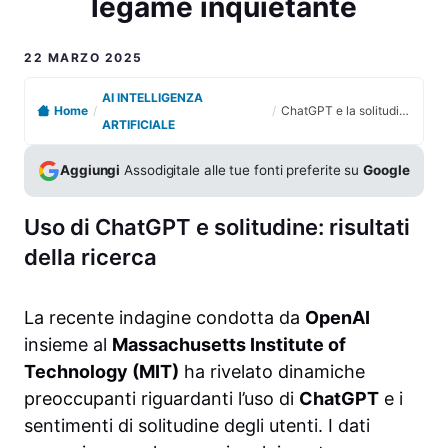
legame inquietante
22 MARZO 2025
AI INTELLIGENZA
Home
/
/
ChatGPT e la solitudine: nuove scoperte sul loro legame inquietante
ARTIFICIALE
Aggiungi
Assodigitale alle tue fonti preferite su
Google
Uso di ChatGPT e solitudine: risultati
della ricerca
La recente indagine condotta da
OpenAI
insieme al
Massachusetts Institute of
Technology (MIT)
ha rivelato dinamiche
preoccupanti riguardanti l’uso di
ChatGPT
e i
sentimenti di solitudine degli utenti. I dati