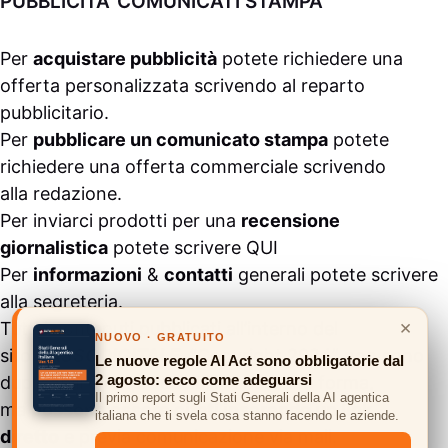
PUBBLICITA’ COMUNICATI STAMPA
Per
acquistare pubblicità
potete richiedere una
offerta personalizzata scrivendo al
reparto
pubblicitario
.
Per
pubblicare un comunicato stampa
potete
richiedere una offerta commerciale scrivendo
alla
redazione
.
Per inviarci prodotti per una
recensione
giornalistica
potete scrivere
QUI
Per
informazioni
&
contatti
generali potete scrivere
alla
segreteria
.
×
Tutti i contenuti pubblicati all’interno del
NUOVO · GRATUITO
sito
#ASSODIGITALE.
“Copyright 2024” non sono
Le nuove regole AI Act sono obbligatorie dal
2 agosto: ecco come adeguarsi
duplicabili e/o riproducibili in nessuna forma,
Il primo report sugli Stati Generali della AI agentica
ma
possono essere citati inserendo un link
italiana che ti svela cosa stanno facendo le aziende.
diretto
e previa comunicazione via
mail
.