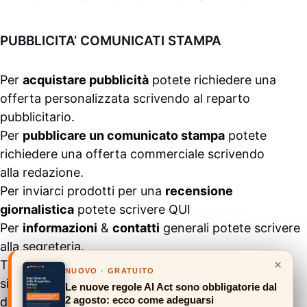
PUBBLICITA’ COMUNICATI STAMPA
Per
acquistare pubblicità
potete richiedere una
offerta personalizzata scrivendo al
reparto
pubblicitario
.
Per
pubblicare un comunicato stampa
potete
richiedere una offerta commerciale scrivendo
alla
redazione
.
Per inviarci prodotti per una
recensione
giornalistica
potete scrivere
QUI
Per
informazioni
&
contatti
generali potete scrivere
alla
segreteria
.
×
Tutti i contenuti pubblicati all’interno del
NUOVO · GRATUITO
sito
#ASSODIGITALE.
“Copyright 2024” non sono
Le nuove regole AI Act sono obbligatorie dal
2 agosto: ecco come adeguarsi
duplicabili e/o riproducibili in nessuna forma,