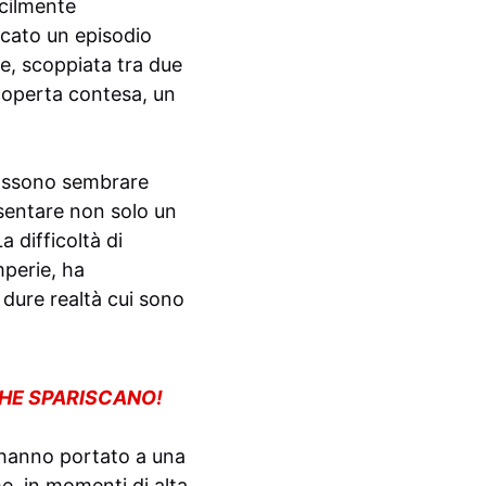
acilmente
icato un episodio
ite, scoppiata tra due
coperta contesa, un
possono sembrare
sentare non solo un
 difficoltà di
mperie, ha
 dure realtà cui sono
CHE SPARISCANO!
, hanno portato a una
, in momenti di alta