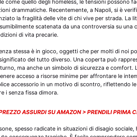
ile come quello degli homeless, le tensioni possono f
azioni drammatiche. Recentemente, a Napoli, si è verif
iato la fragilità delle vite di chi vive per strada. La l
esumibilmente scatenata da una controversia su una 
izioni di vita precarie.
nza stessa è in gioco, oggetti che per molti di noi 
ignificato del tutto diverso. Una coperta può rappre
turno, ma anche un simbolo di sicurezza e comfort. La
ttenere acceso a risorse minime per affrontare le inte
ce accessorio in un motivo di scontro, riflettendo le
re i senza fissa dimora.
 PREZZO ASSURDI SU AMAZON > PRENDILI PRIMA 
rsone, spesso radicate in situazioni di disagio sociale
uto conseguenze tragiche. È facile comprendere come