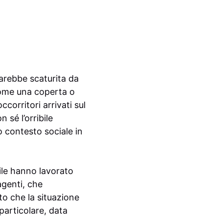
sarebbe scaturita da
come una coperta o
corritori arrivati sul
sé l’orribile
o contesto sociale in
ile hanno lavorato
agenti, che
to che la situazione
particolare, data