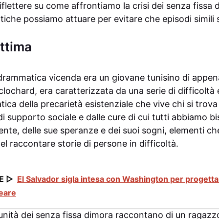
riflettere su come affrontiamo la crisi dei senza fissa
atiche possiamo attuare per evitare che episodi simili s
ittima
drammatica vicenda era un giovane tunisino di appena 
clochard, era caratterizzata da una serie di difficoltà 
ica della precarietà esistenziale che vive chi si trova
i supporto sociale e dalle cure di cui tutti abbiamo b
dente, delle sue speranze e dei suoi sogni, elementi c
l raccontare storie di persone in difficoltà.
E ▷
El Salvador sigla intesa con Washington per progettar
leare
munità dei senza fissa dimora raccontano di un ragazz