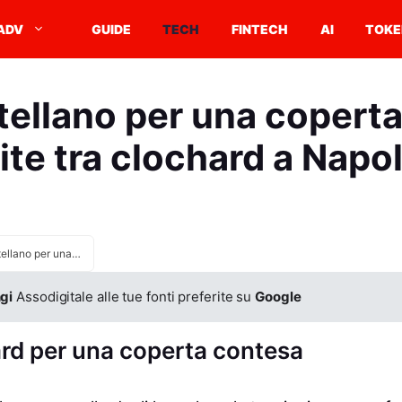
ADV
GUIDE
TECH
FINTECH
AI
TOKE
tellano per una coperta
lite tra clochard a Napol
Si accoltellano per una coperta: tragica lite tra clochard a Napoli
gi
Assodigitale alle tue fonti preferite su
Google
ard per una coperta contesa