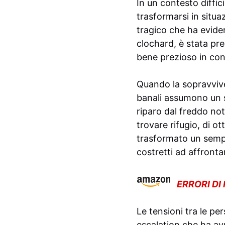
In un contesto diffic
trasformarsi in situ
tragico che ha evidenz
clochard, è stata pr
bene prezioso in cond
Quando la sopravvive
banali assumono un s
riparo dal freddo not
trovare rifugio, di o
trasformato un sempli
costretti ad affronta
ERRORI DI
Le tensioni tra le pe
escalation che ha av