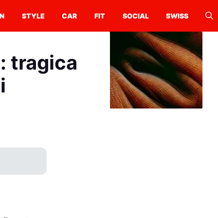
N
STYLE
CAR
FIT
SOCIAL
SWISS
: tragica
i