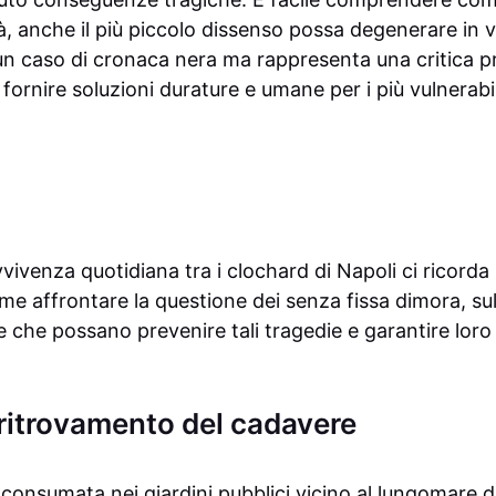
à, anche il più piccolo dissenso possa degenerare in 
un caso di cronaca nera ma rappresenta una critica pr
 fornire soluzioni durature e umane per i più vulnerabil
vvivenza quotidiana tra i clochard di Napoli ci ricorda 
e affrontare la questione dei senza fissa dimora, sul
 che possano prevenire tali tragedie e garantire loro
l ritrovamento del cadavere
 consumata nei giardini pubblici vicino al lungomare d