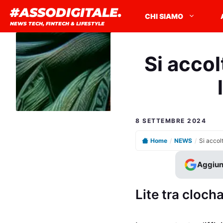
Vai
#ASSODIGITALE.
CHI SIAMO
al
NEWS TECH, FINTECH & LIFESTYLE
contenuto
Si accol
8 SETTEMBRE 2024
Home
/
NEWS
/
Aggiun
Lite tra cloch