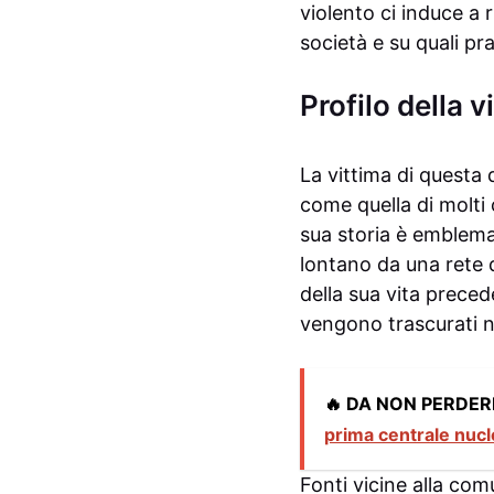
violento ci induce a 
società e su quali pr
Profilo della v
La vittima di questa 
come quella di molti 
sua storia è emblemat
lontano da una rete d
della sua vita prece
vengono trascurati ne
🔥 DA NON PERDER
prima centrale nuc
Fonti vicine alla co