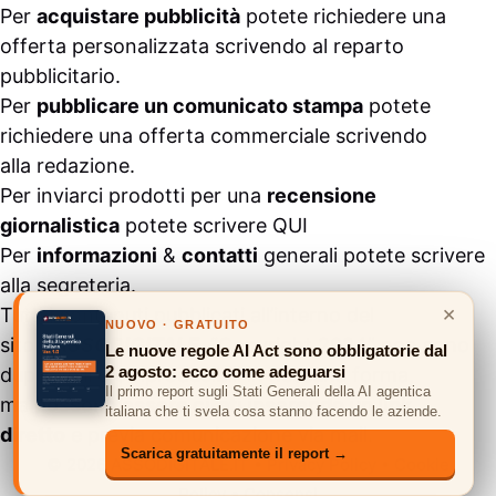
Per
acquistare pubblicità
potete richiedere una
offerta personalizzata scrivendo al
reparto
pubblicitario
.
Per
pubblicare un comunicato stampa
potete
richiedere una offerta commerciale scrivendo
alla
redazione
.
Per inviarci prodotti per una
recensione
giornalistica
potete scrivere
QUI
Per
informazioni
&
contatti
generali potete scrivere
alla
segreteria
.
×
Tutti i contenuti pubblicati all’interno del
NUOVO · GRATUITO
sito
#ASSODIGITALE.
“Copyright 2024” non sono
Le nuove regole AI Act sono obbligatorie dal
2 agosto: ecco come adeguarsi
duplicabili e/o riproducibili in nessuna forma,
Il primo report sugli Stati Generali della AI agentica
ma
possono essere citati inserendo un link
italiana che ti svela cosa stanno facendo le aziende.
diretto
e previa comunicazione via
mail
.
Scarica gratuitamente il report →
© 2026 ASSODIGITALE.IT
•
Privacy Policy
•
Cookie
Policy
•
Consensi