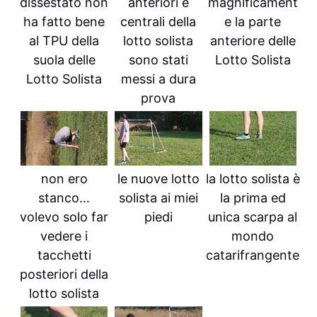
dissestato non
anteriori e
magnificament
ha fatto bene
centrali della
e la parte
al TPU della
lotto solista
anteriore delle
suola delle
sono stati
Lotto Solista
Lotto Solista
messi a dura
prova
non ero
le nuove lotto
la lotto solista è
stanco…
solista ai miei
la prima ed
volevo solo far
piedi
unica scarpa al
vedere i
mondo
tacchetti
catarifrangente
posteriori della
lotto solista