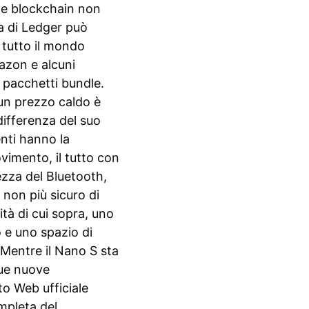
 e blockchain non
ta di Ledger può
n tutto il mondo
mazon e alcuni
e pacchetti bundle.
un prezzo caldo è
differenza del suo
enti hanno la
ovimento, il tutto con
rezza del Bluetooth,
 non più sicuro di
ità di cui sopra, uno
 e uno spazio di
Mentre il Nano S sta
sue nuove
to Web ufficiale
pleta del