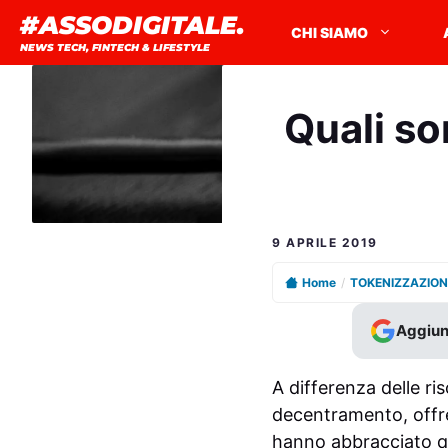
Vai
#ASSODIGITALE.
CHI SIAMO
al
NEWS TECH, FINTECH & LIFESTYLE
contenuto
Quali so
9 APRILE 2019
Home
/
TOKENIZZAZION
Aggiun
A differenza delle ris
decentramento, offren
hanno abbracciato qu