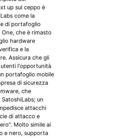
xt up sul ceppo è
Labs come la
e di portafoglio
R One, che è rimasto
oglio hardware
erifica e la
re. Assicura che gli
utenti l'opportunità
e un portafoglio mobile
resa di sicurezza
firmware, che
a SatoshiLabs; un
impedisce attacchi
cie di attacco e
ero".
Molto simile ai
co e nero, supporta