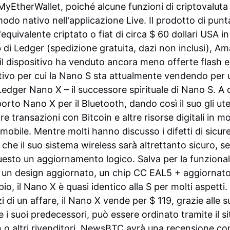
yEtherWallet, poiché alcune funzioni di criptovaluta
odo nativo nell'applicazione Live.
Il prodotto di pun
'equivalente criptato o fiat di circa $ 60 dollari USA i
b di Ledger (spedizione gratuita, dazi non inclusi), A
, il dispositivo ha venduto ancora meno offerte flash 
tivo per cui la Nano S sta attualmente vendendo per 
Ledger Nano X – il successore spirituale di Nano S.
A 
orto Nano X per il Bluetooth, dando così il suo gli ut
are transazioni con Bitcoin e altre risorse digitali in m
o mobile. Mentre molti hanno discusso i difetti di sicu
he il suo sistema wireless sarà altrettanto sicuro, se
esto un aggiornamento logico.
Salva per la funzional
 un design aggiornato, un chip CC EAL5 + aggiornato
io, il Nano X è quasi identico alla S per molti aspetti.
 di un affare, il Nano X vende per $ 119, grazie alle 
 i suoi predecessori, può essere ordinato tramite il si
 altri rivenditori.
NewsBTC avrà una recensione com