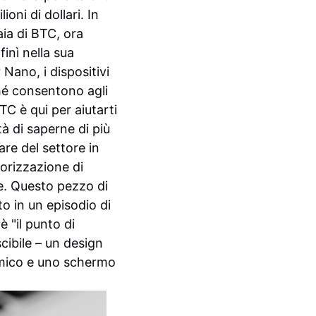
oni di dollari.
In
aia di BTC, ora
finì nella sua
Nano, i dispositivi
ché consentono agli
TC è qui per aiutarti
ità di saperne di più
are del settore in
morizzazione di
re. Questo pezzo di
o in un episodio di
 "il punto di
scibile – un design
amico e uno schermo