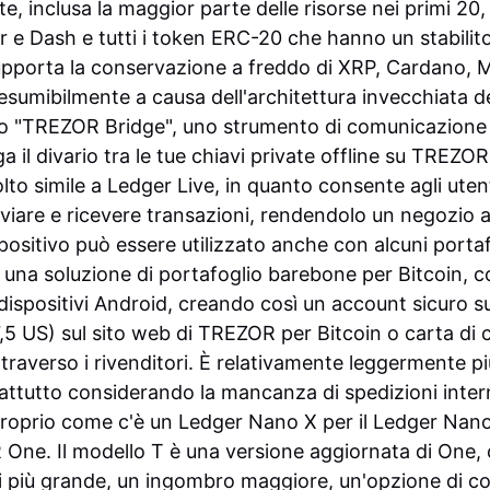
ute, inclusa la maggior parte delle risorse nei primi 20
er e Dash e tutti i token ERC-20 che hanno un stabilit
upporta la conservazione a freddo di XRP, Cardano, 
umibilmente a causa dell'architettura invecchiata del
etto "TREZOR Bridge", uno strumento di comunicazion
a il divario tra le tue chiavi private offline su TREZOR
lto simile a Ledger Live, in quanto consente agli utenti
nviare e ricevere transazioni, rendendolo un negozio al
spositivo può essere utilizzato anche con alcuni porta
una soluzione di portafoglio barebone per Bitcoin, co
ispositivi Android, creando così un account sicuro s
5 US) sul sito web di TREZOR per Bitcoin o carta di c
traverso i rivenditori. È relativamente leggermente p
ttutto considerando la mancanza di spedizioni intern
roprio come c'è un Ledger Nano X per il Ledger Nan
ne. Il modello T è una versione aggiornata di One, c
i più grande, un ingombro maggiore, un'opzione di 