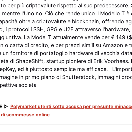
rto per più criptovalute rispetto al suo predecessore
 mentre l'Uno no.
Ciò che rende unico il Modello T 
apacità oltre a criptovalute e blockchain, offrendo agli
rd, i protocolli SSH, GPG e U2F attraverso l'hardware
ggiuntiva.
La Model T attualmente vende per € 149 ($
 o carta di credito, e per prezzi simili su Amazon e tr
è un fornitore di portafoglio hardware di
vecchia data
età di ShapeShift, startup pioniere di Erik Voorhees. 
KeepKey, ed è piuttosto semplice ma efficace.
L'impor
magine in primo piano di Shutterstock, immagini prod
pettive società
E ▷
Polymarket utenti sotto accusa per presunte minacce
à di scommesse online