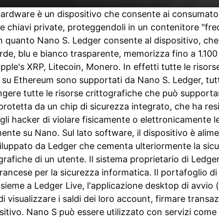
ardware è un dispositivo che consente ai consumatori
ie chiavi private, proteggendoli in un contenitore "fre
 in quanto Nano S. Ledger consente al
dispositivo, che
verde, blu e bianco trasparente, memorizza fino a 1.100
ple's XRP, Litecoin, Monero. In effetti tutte le risorse 
su Ethereum sono supportati da Nano S. Ledger, tutt
ere tutte le risorse crittografiche che può support
rotetta da un chip di sicurezza integrato, che ha resis
li hacker di violare fisicamente o elettronicamente le
mente su Nano. Sul lato software, il dispositivo è ali
iluppato da Ledger che cementa ulteriormente la sicu
grafiche di un utente. Il sistema proprietario di Ledger
rancese per la sicurezza informatica.
Il portafoglio di
insieme a Ledger Live, l'applicazione desktop di avvio 
i visualizzare i saldi dei loro account, firmare transaz
sitivo. Nano S può essere utilizzato con servizi come 