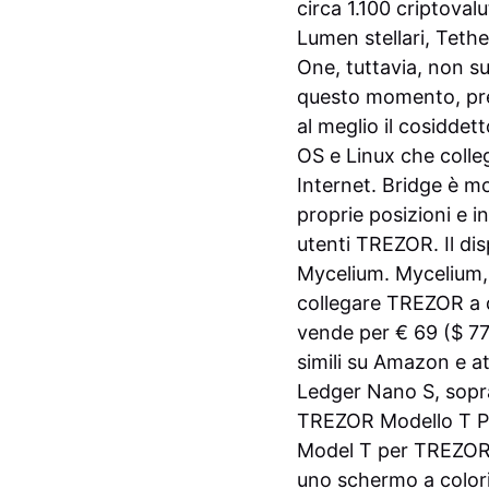
circa 1.100 criptoval
Lumen stellari, Teth
One, tuttavia, non s
questo momento, pres
al meglio il cosidd
OS e Linux che colleg
Internet. Bridge è mo
proprie posizioni e i
utenti TREZOR.
Il di
Mycelium. Mycelium, 
collegare TREZOR a d
vende per € 69 ($ 77,
simili su Amazon e at
Ledger Nano S, sopra
TREZOR Modello T
P
Model T per TREZOR O
uno schermo a color