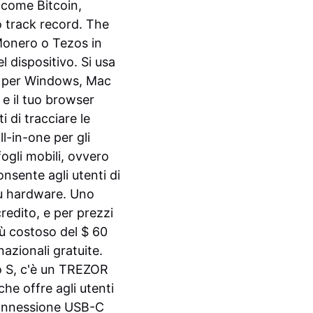
, come Bitcoin,
o track record. The
Monero o Tezos in
 dispositivo.
Si usa
e per Windows, Mac
 e il tuo browser
 di tracciare le
l-in-one per gli
fogli mobili, ovvero
nsente agli utenti di
u hardware.
Uno
redito, e per prezzi
iù costoso del $ 60
azionali gratuite.
o S, c'è un TREZOR
he offre agli utenti
connessione USB-C