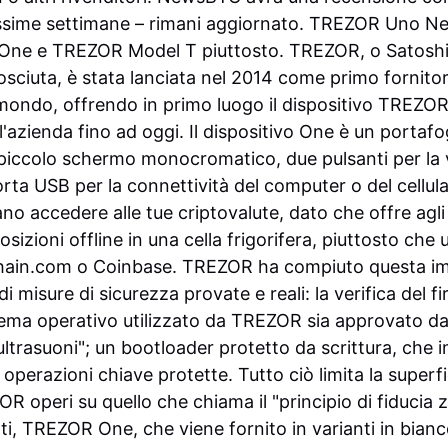
ossime settimane – rimani aggiornato.
TREZOR Uno
Ne
ne e TREZOR Model T piuttosto. TREZOR, o Satoshi
sciuta, è stata lanciata nel 2014 come primo fornitor
mondo, offrendo in primo luogo il dispositivo TREZO
l'azienda fino ad oggi.
Il dispositivo One è un portaf
 piccolo schermo monocromatico, due pulsanti per la v
ta USB per la connettività del computer o del cellula
o accedere alle tue criptovalute, dato che offre agli 
posizioni offline in una cella frigorifera, piuttosto ch
hain.com o Coinbase.
TREZOR ha compiuto questa imp
di misure di sicurezza provate e reali: la verifica del 
stema operativo utilizzato da TREZOR sia approvato d
ultrasuoni"; un bootloader protetto da scrittura, che 
perazioni chiave protette. Tutto ciò limita la superfi
 operi su quello che chiama il "principio di fiducia z
ti, TREZOR One, che viene fornito in varianti in bian