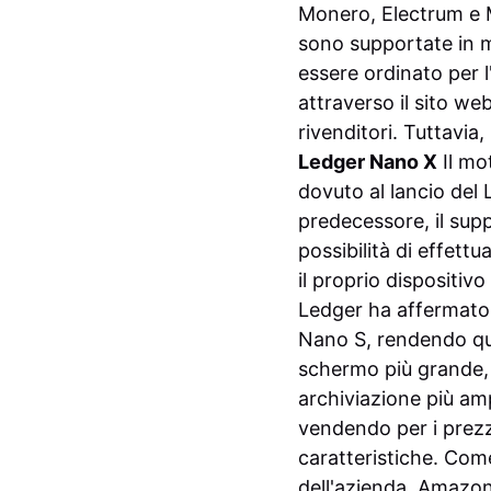
Monero, Electrum e M
sono supportate in m
essere ordinato per l
attraverso il sito we
rivenditori. Tuttavia
Ledger Nano X
Il mo
dovuto al lancio del 
predecessore, il supp
possibilità di effettu
il proprio dispositiv
Ledger ha affermato c
Nano S, rendendo qu
schermo più grande,
archiviazione più amp
vendendo per i prezzi
caratteristiche. Come
dell'azienda, Amazon o