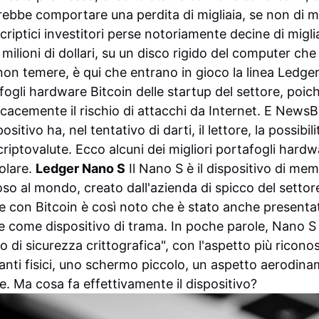
rebbe comportare una perdita di migliaia, se non di mili
 criptici investitori perse notoriamente decine di migli
 milioni di dollari, su un disco rigido del computer che 
non temere, è qui che entrano in gioco la linea Ledger 
fogli hardware Bitcoin delle startup del settore, poi
ficacemente il rischio di attacchi da Internet. E NewsB
sitivo ha, nel tentativo di darti, il lettore, la possibil
criptovalute.
Ecco alcuni dei migliori portafogli hardw
olare.
Ledger Nano S
Il Nano S è il dispositivo di me
oso al mondo, creato dall'azienda di spicco del setto
 con Bitcoin è così noto che è stato anche presentat
e come dispositivo di trama. In poche parole, Nano S è
to di sicurezza crittografica", con l'aspetto più ricono
nti fisici, uno schermo piccolo, un aspetto aerodin
e. Ma cosa fa effettivamente il dispositivo?