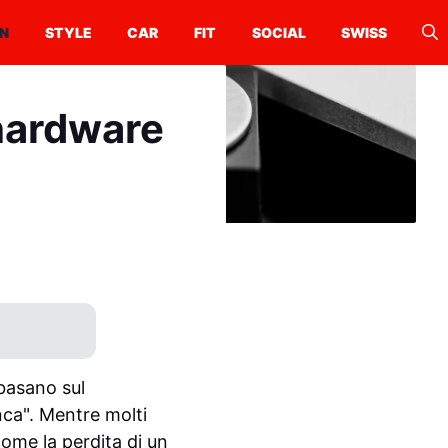
N
STYLE
CAR
FIT
SOCIAL
SWISS
 hardware
 basano sul
nca". Mentre molti
ome la perdita di un