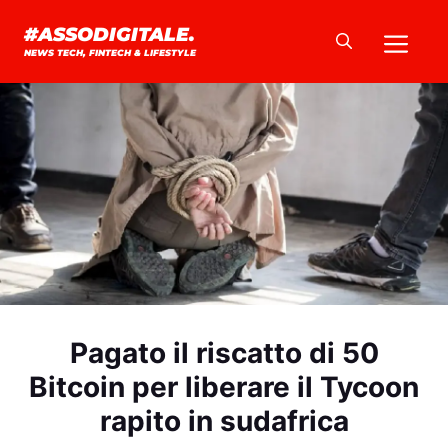
Vai
Me
#ASSODIGITALE.
al
NEWS TECH, FINTECH & LIFESTYLE
contenuto
Pagato il riscatto di 50
Bitcoin per liberare il Tycoon
rapito in sudafrica