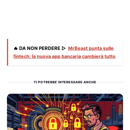
🔥 DA NON PERDERE ▷
MrBeast punta sulle
fintech: la nuova app bancaria cambierà tutto
TI POTREBBE INTERESSARE ANCHE