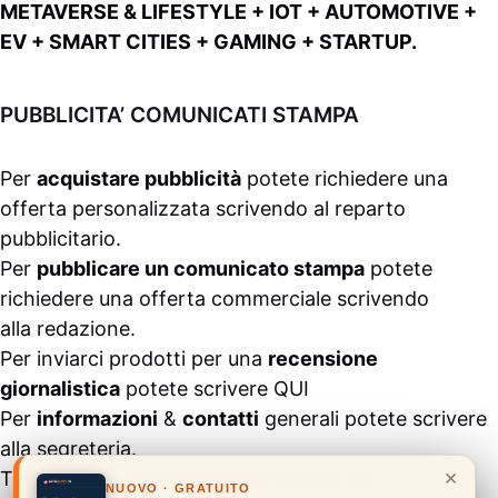
METAVERSE & LIFESTYLE + IOT + AUTOMOTIVE +
EV + SMART CITIES + GAMING + STARTUP.
PUBBLICITA’ COMUNICATI STAMPA
Per
acquistare pubblicità
potete richiedere una
offerta personalizzata scrivendo al
reparto
pubblicitario
.
Per
pubblicare un comunicato stampa
potete
richiedere una offerta commerciale scrivendo
alla
redazione
.
Per inviarci prodotti per una
recensione
giornalistica
potete scrivere
QUI
Per
informazioni
&
contatti
generali potete scrivere
alla
segreteria
.
×
Tutti i contenuti pubblicati all’interno del
NUOVO · GRATUITO