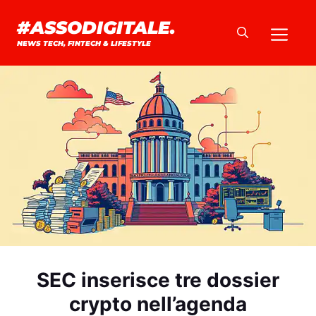
Vai
#ASSODIGITALE.
Me
al
NEWS TECH, FINTECH & LIFESTYLE
contenuto
SEC inserisce tre dossier
crypto nell’agenda