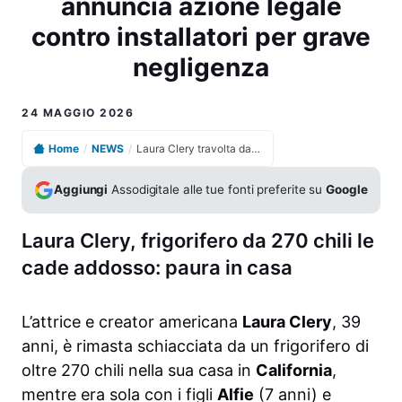
annuncia azione legale
contro installatori per grave
negligenza
24 MAGGIO 2026
Home
/
NEWS
/
Laura Clery travolta da frigorifero da 270 chili annuncia azione legale contro installatori per grave negligenza
Aggiungi
Assodigitale alle tue fonti preferite su
Google
Laura Clery, frigorifero da 270 chili le
cade addosso: paura in casa
L’attrice e creator americana
Laura Clery
, 39
anni, è rimasta schiacciata da un frigorifero di
oltre 270 chili nella sua casa in
California
,
mentre era sola con i figli
Alfie
(7 anni) e