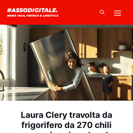
Vai
Me
#ASSODIGITALE.
al
NEWS TECH, FINTECH & LIFESTYLE
contenuto
Laura Clery travolta da
frigorifero da 270 chili