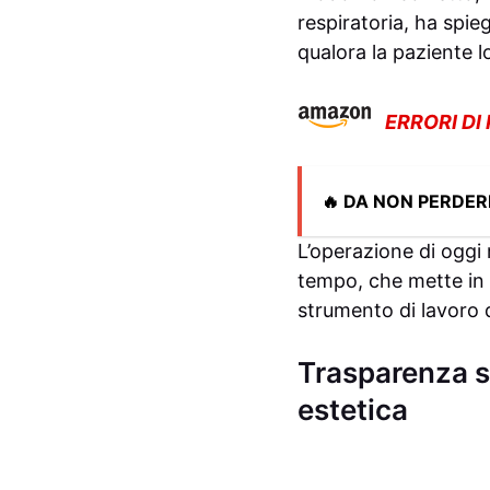
respiratoria, ha spi
qualora la paziente l
ERRORI DI
🔥 DA NON PERDER
L’operazione di oggi
tempo, che mette in p
strumento di lavoro d
Trasparenza so
estetica