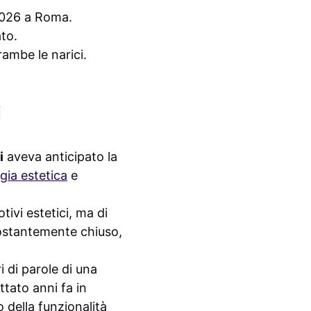
2026 a Roma.
ato.
ambe le narici.
i
i
aveva anticipato la
gia estetica
e
tivi estetici, ma di
costantemente chiuso,
i di parole di una
ttato anni fa in
o della funzionalità