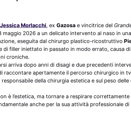
Jessica Morlacchi
, ex
Gazosa
e vincitrice del
Grande
3 maggio 2026 a un delicato intervento al naso in una
azione, eseguita dal chirurgo plastico-ricostruttivo
Pi
 di filler iniettato in passato in modo errato, causa d
oni croniche.
rsi arriva dopo anni di disagi e due precedenti interve
i raccontare apertamente il percorso chirurgico in tv 
so responsabile della chirurgia estetica e sul peso del
non è l’estetica, ma tornare a respirare correttament
ndamentale anche per la sua attività professionale di