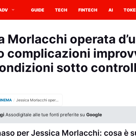
ADV
GUIDE
TECH
FINTECH
AI
TOKE
a Morlacchi operata d’
 complicazioni improv
ondizioni sotto control
CINEMA
/
Jessica Morlacchi operata d’urgenza dopo complicazioni improvvise, condizioni sotto controllo
gi
Assodigitale alle tue fonti preferite su
Google
 naso per Jessica Morlacchi: cosa è 