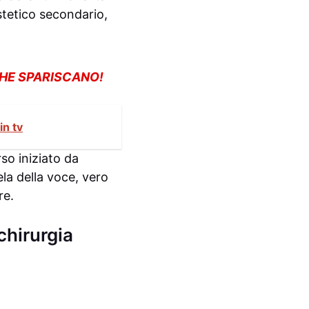
stetico secondario,
CHE SPARISCANO!
in tv
so iniziato da
ela della voce, vero
re.
chirurgia