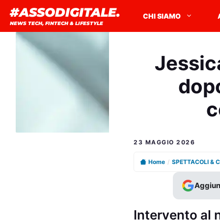
Vai
#ASSODIGITALE.
CHI SIAMO
al
NEWS TECH, FINTECH & LIFESTYLE
contenuto
Jessic
dopo
c
23 MAGGIO 2026
Home
/
SPETTACOLI & 
Aggiun
Intervento al