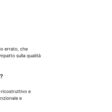
do errato, che
mpatto sulla qualità
6?
-ricostruttivo e
unzionale e