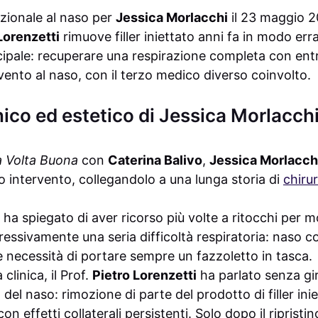
zionale al naso per
Jessica Morlacchi
il 23 maggio 
Lorenzetti
rimuove filler iniettato anni fa in modo err
cipale: recuperare una respirazione completa con entr
rvento al naso, con il terzo medico diverso coinvolto.
inico ed estetico di Jessica Morlacch
a Volta Buona
con
Caterina Balivo
,
Jessica Morlacch
o intervento, collegandolo a una lunga storia di
chirur
, ha spiegato di aver ricorso più volte a ritocchi per mo
ressivamente una seria difficoltà respiratoria: naso 
e necessità di portare sempre un fazzoletto in tasca.
clinica, il Prof.
Pietro Lorenzetti
ha parlato senza gir
del naso: rimozione di parte del prodotto di filler inie
 effetti collaterali persistenti. Solo dopo il ripristin