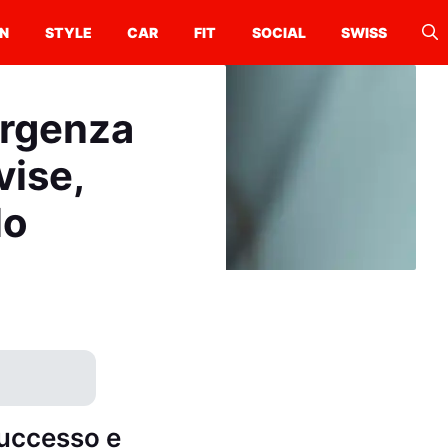
N
STYLE
CAR
FIT
SOCIAL
SWISS
urgenza
vise,
lo
successo e