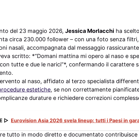
ento del 23 maggio 2026,
Jessica Morlacchi
ha scelto
ta circa 230.000 follower – con una foto senza filtri
poni nasali, accompagnata dal messaggio rassicurante:
aveva scritto: *“Domani mattina mi opero al naso e spe
con tutte e due le narici”*, confermando il carattere 
vento.
ntervento al naso, affidato al terzo specialista differe
procedure estetiche
, se non correttamente pianificat
mplicanze durature e richiedere correzioni compless
E ▷
Eurovision Asia 2026 svela lineup: tutti i Paesi in gar
are tutto in modo diretto e documentato contribuisce a