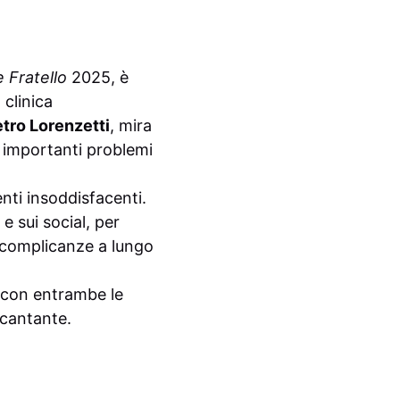
 Fratello
2025, è
 clinica
etro Lorenzetti
, mira
i importanti problemi
nti insoddisfacenti.
e sui social, per
le complicanze a lungo
e con entrambe le
 cantante.