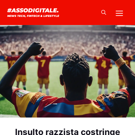
Vai
Me
#ASSODIGITALE.
al
NEWS TECH, FINTECH & LIFESTYLE
contenuto
Insulto razzista costringe