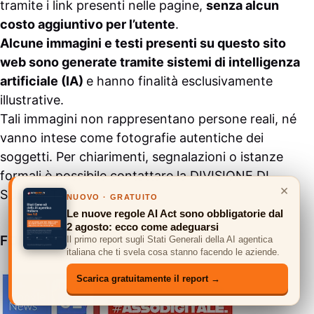
tramite i link presenti nelle pagine,
senza alcun
costo aggiuntivo per l’utente
.
Alcune immagini e testi presenti su questo sito
web sono generate tramite sistemi di intelligenza
artificiale (IA)
e hanno finalità esclusivamente
illustrative.
Tali immagini non rappresentano persone reali, né
vanno intese come fotografie autentiche dei
soggetti. Per chiarimenti, segnalazioni o istanze
formali è possibile contattare la
DIVISIONE DI
×
SUPPORTO
.
NUOVO · GRATUITO
Le nuove regole AI Act sono obbligatorie dal
2 agosto: ecco come adeguarsi
FONTE UFFICIALE GOOGLE NEWS
Il primo report sugli Stati Generali della AI agentica
italiana che ti svela cosa stanno facendo le aziende.
Scarica gratuitamente il report →