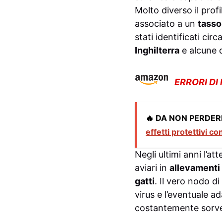
Molto diverso il profi
associato a un
tasso 
stati identificati circ
Inghilterra
e alcune 
ERRORI DI
🔥 DA NON PERDER
effetti protettivi c
Negli ultimi anni l’a
aviari in
allevamenti 
gatti
. Il vero nodo d
virus e l’eventuale 
costantemente sorveg