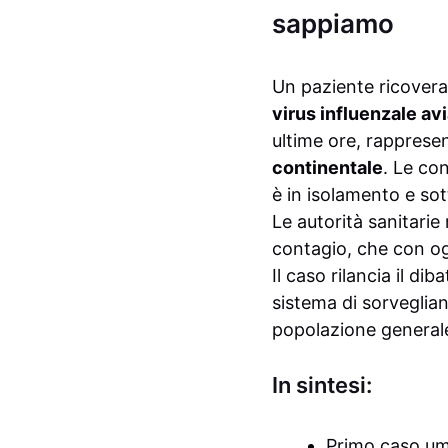
sappiamo
Un paziente ricovera
virus influenzale av
ultime ore, rappresen
continentale
. Le con
è in isolamento e so
Le autorità sanitarie 
contagio, che con og
Il caso rilancia il dib
sistema di sorveglian
popolazione general
In sintesi:
Primo caso um