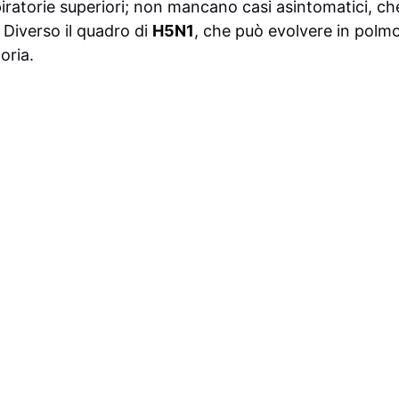
spiratorie superiori; non mancano casi asintomatici, che
 Diverso il quadro di
H5N1
, che può evolvere in polm
oria.