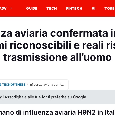
ADV
GUIDE
TECH
FINTECH
AI
TOKE
za aviaria confermata in
i riconoscibili e reali ri
trasmissione all’uomo
& TECNOFITNESS
/
Influenza aviaria confermata in Italia, sintomi riconoscibili e reali rischi di trasmissione all’uomo
gi
Assodigitale alle tue fonti preferite su
Google
no di influenza aviaria H9N2 in Ital