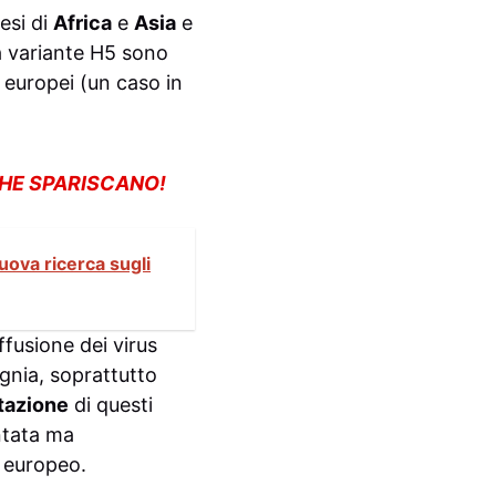
aesi di
Africa
e
Asia
e
la variante H5 sono
europei (un caso in
CHE SPARISCANO!
uova ricerca sugli
ffusione dei virus
gnia, soprattutto
tazione
di questi
ntata ma
o europeo.