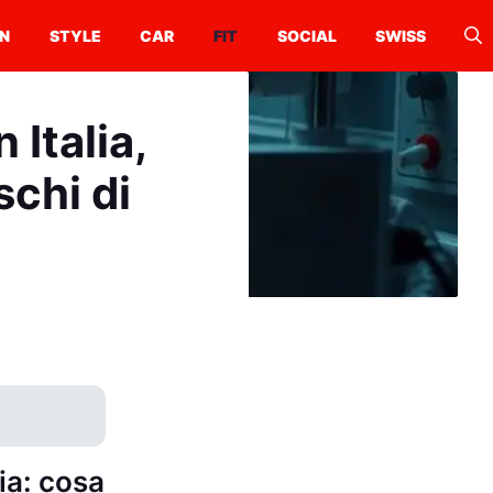
N
STYLE
CAR
FIT
SOCIAL
SWISS
 Italia,
schi di
ia: cosa