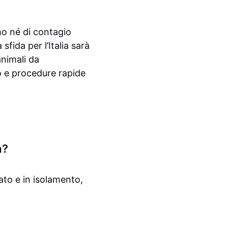
o né di contagio
fida per l’Italia sarà
animali da
o e procedure rapide
a?
to e in isolamento,