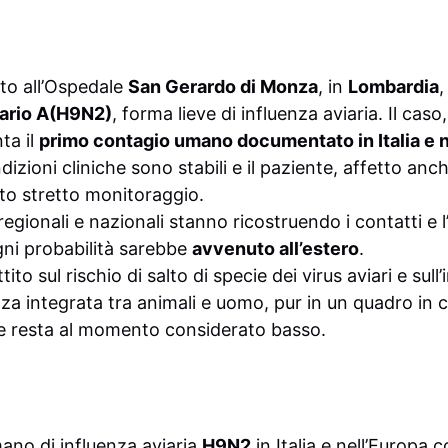
to all’Ospedale
San Gerardo di Monza
, in
Lombardia
,
iario A(H9N2)
, forma lieve di influenza aviaria. Il caso
ta il
primo contagio umano documentato in Italia e n
dizioni cliniche sono stabili e il paziente, affetto anc
tto stretto monitoraggio.
regionali e nazionali stanno ricostruendo i contatti e l
ni probabilità sarebbe
avvenuto all’estero
.
attito sul rischio di salto di specie dei virus aviari e su
za integrata tra animali e uomo, pur in un quadro in cui
e resta al momento considerato basso.
ano di influenza aviaria
H9N2
in Italia e nell’Europa 