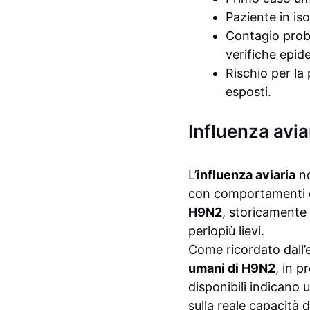
Paziente in is
Contagio proba
verifiche epid
Rischio per la
esposti.
Influenza avia
L’
influenza aviaria
no
con comportamenti epi
H9N2
, storicamente
perlopiù lievi.
Come ricordato dall
umani di H9N2
, in p
disponibili indicano
sulla reale capacità 