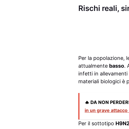
Rischi reali, s
Per la popolazione, l
attualmente
basso
.
infetti in allevament
materiali biologici è 
🔥 DA NON PERDER
in un grave attacco
Per il sottotipo
H9N