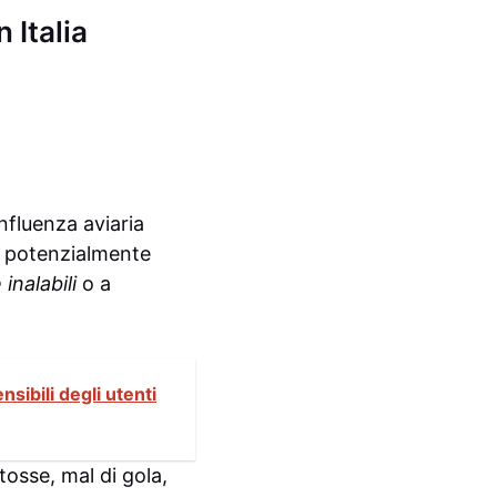
 Italia
influenza aviaria
i potenzialmente
inalabili
o a
nsibili degli utenti
osse, mal di gola,