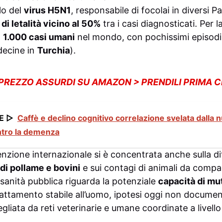
lo del
virus H5N1
, responsabile di focolai in diversi P
di letalità vicino al 50%
tra i casi diagnosticati. Per 
a
1.000 casi umani
nel mondo, con pochissimi episodi 
decine in
Turchia
).
 PREZZO ASSURDI SU AMAZON > PRENDILI PRIMA 
E ▷
Caffè e declino cognitivo correlazione svelata dalla n
ontro la demenza
ttenzione internazionale si è concentrata anche sulla di
di pollame e bovini
e sui contagi di animali da compa
i sanità pubblica riguarda la potenziale
capacità di mu
adattamento stabile all’uomo, ipotesi oggi non docume
liata da reti veterinarie e umane coordinate a livell