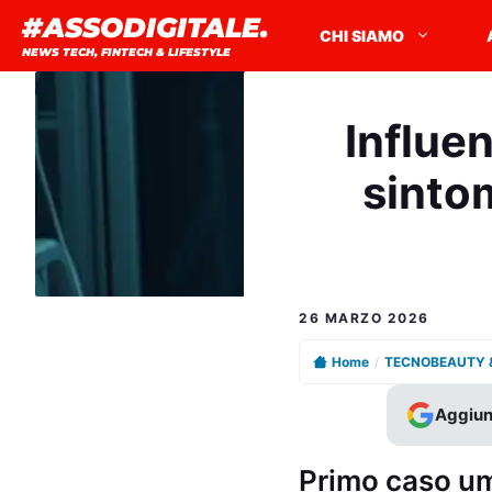
Vai
#ASSODIGITALE.
CHI SIAMO
al
NEWS TECH, FINTECH & LIFESTYLE
contenuto
Influen
sintom
26 MARZO 2026
Home
/
TECNOBEAUTY 
Aggiun
Primo caso uma