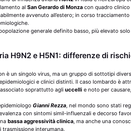
olamento al
San Gerardo di Monza
con quadro clinico
bilmente avvenuto all’estero; in corso tracciamento 
emiologiche.
 popolazione generale definito basso, più elevato solo
ria H9N2 e H5N1: differenze di risch
n è un singolo virus, ma un gruppo di sottotipi divers
demiologici e clinici distinti. Il caso lombardo è attr
 associato soprattutto agli
uccelli
e noto per causare,
’epidemiologo
Gianni Rezza
, nel mondo sono stati reg
revalenza con sintomi simil-influenzali e decorso favor
 una
bassa aggressività clinica
, ma anche una conosc
di trasmissione interumana.