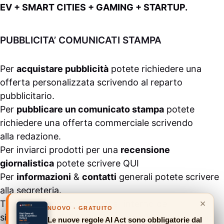
EV + SMART CITIES + GAMING + STARTUP.
PUBBLICITA’ COMUNICATI STAMPA
Per
acquistare pubblicità
potete richiedere una
offerta personalizzata scrivendo al
reparto
pubblicitario
.
Per
pubblicare un comunicato stampa
potete
richiedere una offerta commerciale scrivendo
alla
redazione
.
Per inviarci prodotti per una
recensione
giornalistica
potete scrivere
QUI
Per
informazioni
&
contatti
generali potete scrivere
alla
segreteria
.
×
Tutti i contenuti pubblicati all’interno del
NUOVO · GRATUITO
sito
#ASSODIGITALE.
“Copyright 2024” non sono
Le nuove regole AI Act sono obbligatorie dal