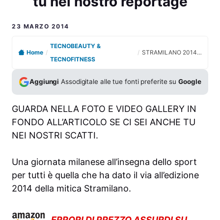
tu nel nostro reportage
23 MARZO 2014
TECNOBEAUTY &
Home
/
/
STRAMILANO 2014 LE FOTO VIDEO guarda se ci sei anche tu nel nostro reportage
TECNOFITNESS
Aggiungi
Assodigitale alle tue fonti preferite su
Google
GUARDA NELLA FOTO E VIDEO GALLERY IN
FONDO ALL’ARTICOLO SE CI SEI ANCHE TU
NEI NOSTRI SCATTI.
Una giornata milanese all’insegna dello sport
per tutti è quella che ha dato il via all’edizione
2014 della mitica Stramilano.
ERRORI DI PREZZO ASSURDI SU