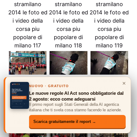
stramilano
stramilano
stramilano
2014 le foto ed
2014 le foto ed
2014 le foto ed
i video della
i video della
i video della
corsa piu
corsa piu
corsa piu
popolare di
popolare di
popolare di
milano 117
milano 118
milano 119
stramilano
stramilano
stramilano
×
NUOVO · GRATUITO
2014 le foto ed
2014 le foto ed
2014 le foto ed
Le nuove regole AI Act sono obbligatorie dal
i video della
i video della
i video della
2 agosto: ecco come adeguarsi
corsa piu
corsa piu
corsa piu
Il primo report sugli Stati Generali della AI agentica
italiana che ti svela cosa stanno facendo le aziende.
popolare di
popolare di
popolare di
milano 120
milano 122
milano 123
Scarica gratuitamente il report →