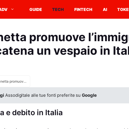
ADV
GUIDE
TECH
FINTECH
AI
TOKE
netta promuove l’immig
atena un vespaio in Ita
Fabio Panetta promuove l’immigrazione e scatena un vespaio in Italia
gi
Assodigitale alle tue fonti preferite su
Google
 e debito in Italia