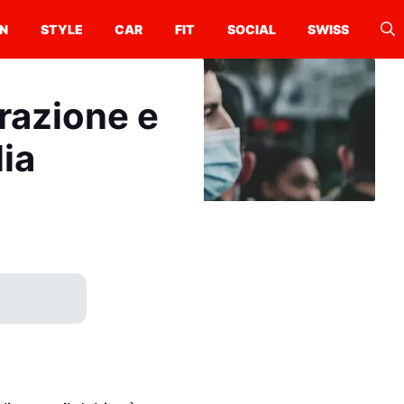
N
STYLE
CAR
FIT
SOCIAL
SWISS
razione e
lia