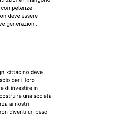
 le competenze
non deve essere
ve generazioni.
gni cittadino deve
lo per il loro
 di investire in
 costruire una società
za ai nostri
o non diventi un peso