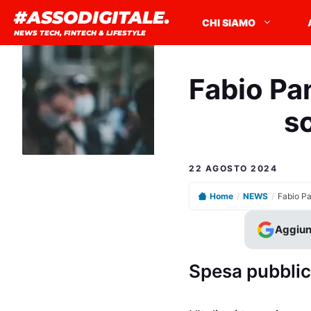
Vai
#ASSODIGITALE.
CHI SIAMO
al
NEWS TECH, FINTECH & LIFESTYLE
contenuto
Fabio Pa
sc
22 AGOSTO 2024
Home
/
NEWS
/
Aggiun
Spesa pubblica