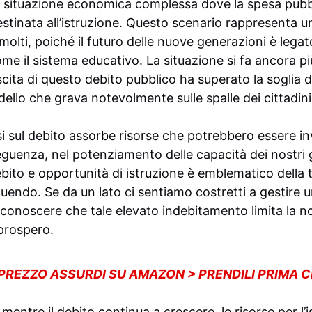
una situazione economica complessa dove la spesa pubbl
estinata all’istruzione. Questo scenario rappresenta u
lti, poiché il futuro delle nuove generazioni è legat
ome il sistema educativo. La situazione si fa ancora più
cita di questo debito pubblico ha superato la soglia de
ello che grava notevolmente sulle spalle dei cittadini
i sul debito assorbe risorse che potrebbero essere inv
seguenza, nel potenziamento delle capacità dei nostri
bito e opportunità di istruzione è emblematico della tr
uendo. Se da un lato ci sentiamo costretti a gestire u
riconoscere che tale elevato indebitamento limita la n
 prospero.
 PREZZO ASSURDI SU AMAZON > PRENDILI PRIMA 
: mentre il debito continua a crescere, le risorse per 