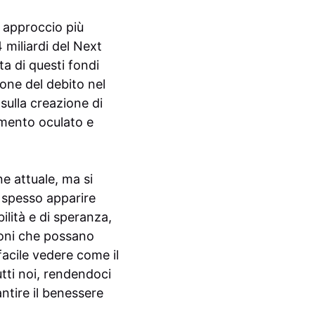
n approccio più
4 miliardi del Next
a di questi fondi
ione del debito nel
sulla creazione di
imento oculato e
ne attuale, ma si
 spesso apparire
ilità e di speranza,
sioni che possano
facile vedere come il
tti noi, rendendoci
ntire il benessere