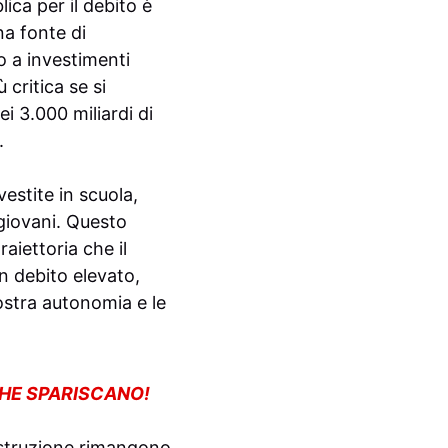
ica per il debito è
na fonte di
o a investimenti
 critica se si
i 3.000 miliardi di
.
estite in scuola,
 giovani. Questo
aiettoria che il
n debito elevato,
ostra autonomia e le
CHE SPARISCANO!
l’istruzione rimangono