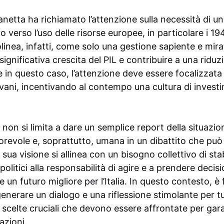
netta ha richiamato l’attenzione sulla necessità di u
o verso l’uso delle risorse europee, in particolare i 19
inea, infatti, come solo una gestione sapiente e mirat
ignificativa crescita del PIL e contribuire a una riduz
in questo caso, l’attenzione deve essere focalizzata 
ovani, incentivando al contempo una cultura di invest
non si limita a dare un semplice report della situazio
evole e, soprattutto, umana in un dibattito che può
sua visione si allinea con un bisogno collettivo di stab
politici alla responsabilità di agire e a prendere deci
 un futuro migliore per l’Italia. In questo contesto, è 
enerare un dialogo e una riflessione stimolante per tu
 scelte cruciali che devono essere affrontate per gara
azioni.