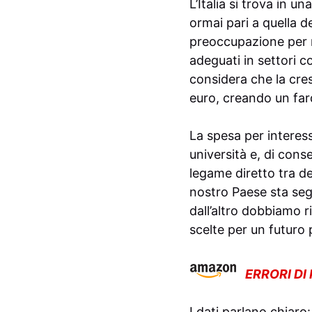
L’Italia si trova in 
ormai pari a quella d
preoccupazione per mo
adeguati in settori c
considera che la cres
euro, creando un fard
La spesa per interess
università e, di con
legame diretto tra de
nostro Paese sta seg
dall’altro dobbiamo 
scelte per un futuro
ERRORI DI
I dati parlano chiaro