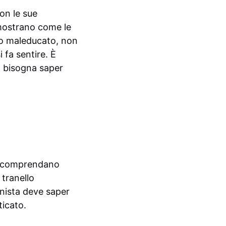
on le sue
imostrano come le
sso maleducato, non
 fa sentire. È
; bisogna saper
ti comprendano
 tranello
onista deve saper
ticato.