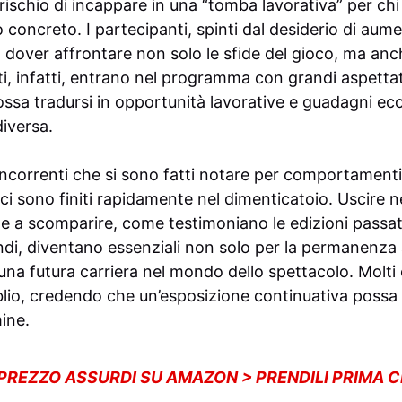
l rischio di incappare in una “tomba lavorativa” per chi
 concreto. I partecipanti, spinti dal desiderio di aume
o a dover affrontare non solo le sfide del gioco, ma a
lti, infatti, entrano nel programma con grandi aspett
ssa tradursi in opportunità lavorative e guadagni eco
diversa.
concorrenti che si sono fatti notare per comportamenti 
ci sono finiti rapidamente nel dimenticatoio. Uscire 
e a scomparire, come testimoniano le edizioni passa
uindi, diventano essenziali non solo per la permanenza a
na futura carriera nel mondo dello spettacolo. Molti 
oblio, credendo che un’esposizione continuativa possa 
mine.
 PREZZO ASSURDI SU AMAZON > PRENDILI PRIMA 