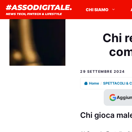
Vai
#ASSODIGITALE.
CHI SIAMO
al
NEWS TECH, FINTECH & LIFESTYLE
contenuto
Chi r
com
29 SETTEMBRE 2024
Home
/
SPETTACOLI & 
Aggiun
Chi gioca male