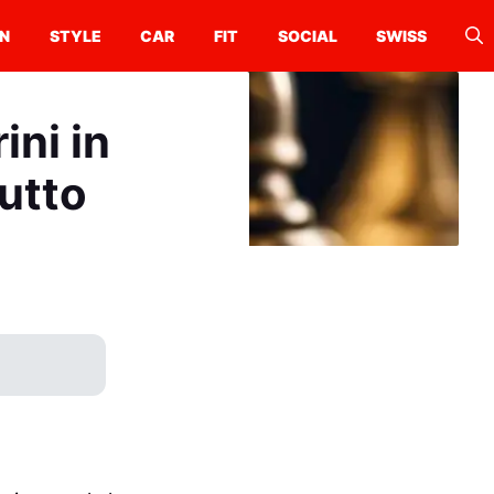
N
STYLE
CAR
FIT
SOCIAL
SWISS
ini in
utto