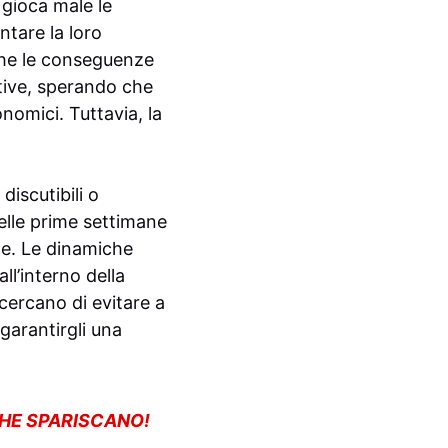
 gioca male le
ntare la loro
nche le conseguenze
ative, sperando che
nomici. Tuttavia, la
discutibili o
nelle prime settimane
te. Le dinamiche
ll’interno della
cercano di evitare a
garantirgli una
CHE SPARISCANO!