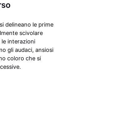
rso
si delineano le prime
ilmente scivolare
 le interazioni
o gli audaci, ansiosi
amo coloro che si
ccessive.