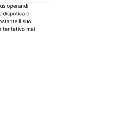
dus operandi
e dispotica e
stante il suo
n tentativo mal