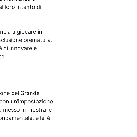
el loro intento di
incia a giocare in
nclusione prematura.
à di innovare e
te.
zione del Grande
sa con un’impostazione
ito messo in mostra le
fondamentale, e lei è