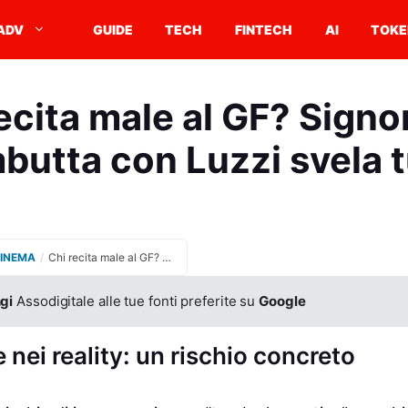
ADV
GUIDE
TECH
FINTECH
AI
TOKE
ecita male al GF? Signor
butta con Luzzi svela t
CINEMA
/
Chi recita male al GF? Signorini in combutta con Luzzi svela tutto
gi
Assodigitale alle tue fonti preferite su
Google
 nei reality: un rischio concreto