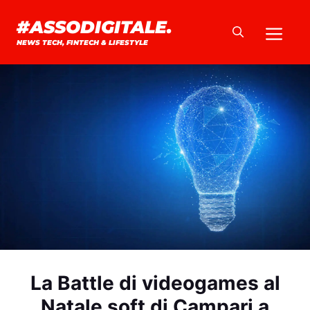
Vai
#ASSODIGITALE.
Me
al
NEWS TECH, FINTECH & LIFESTYLE
contenuto
La Battle di videogames al
Natale soft di Campari a