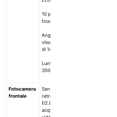
10 punti multi-
touch
Angolo di
visualizzazione
di 140°
Luminosità:
350nits
Fotocamera
Sensore 1MP
frontale
retroilluminato,
f/2.0con
acquisizione