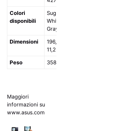
4270mAh)
Colori
Sugar
disponibili
White/Titanium
Gray
Dimensioni
196,2x 119,2x
11,2 mm
Peso
358 grammi
Maggiori
informazioni su
www.asus.com