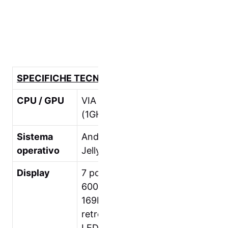
SPECIFICHE TECNICHE
CPU / GPU
VIA WM8950
(1GHz)/ Mali-400
Sistema
Android™ 4.1
operativo
Jelly Bean
Display
7 pollici(1024 x
600 pixel,
169PPI)
retroilluminato
LED