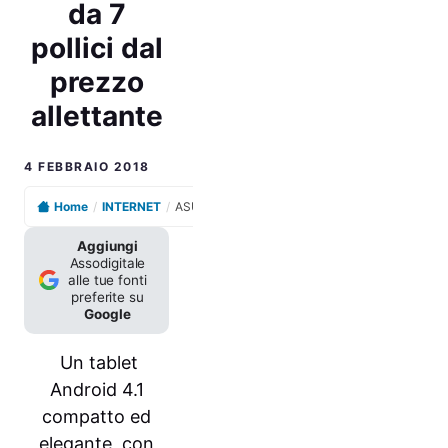
da 7
pollici dal
prezzo
allettante
4 FEBBRAIO 2018
Home
/
INTERNET
/
ASUS MeMO Pad: il nuovo tablet Android da 7 pollici dal prezzo allettante
Aggiungi
Assodigitale
alle tue fonti
preferite su
Google
Un tablet
Android 4.1
compatto ed
elegante, con