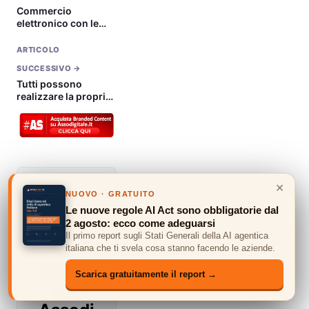
Commercio
elettronico con le
carte di credito
American Express su
ARTICOLO
Twitter gli hastag
SUCCESSIVO →
serviranno per
Tutti possono
comprare online
realizzare la propria
offerte speciali
App con G! MakeApp
riservate
×
NUOVO · GRATUITO
Le nuove regole AI Act sono obbligatorie dal
2 agosto: ecco come adeguarsi
Il primo report sugli Stati Generali della AI agentica
italiana che ti svela cosa stanno facendo le aziende.
Redazi
Scarica gratuitamente il report →
one