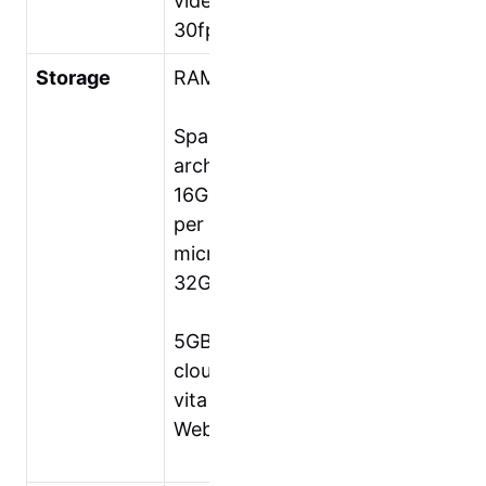
video HD720pa
30fps
Storage
RAM: 1GB
Spazio di
archiviazione:
16GB con slot
per schede
micro SD (fino a
32GB)
5GB di spazio
cloud gratuito a
vita con ASUS
WebStorage