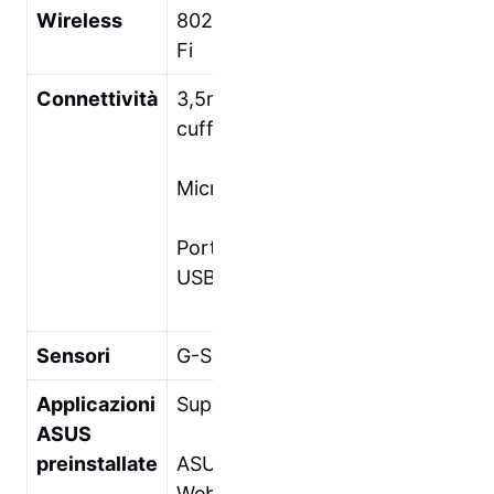
Wireless
802.11b/g/n Wi-
Fi
Connettività
3,5mm
cuffia/microfono
Microfono
Porta micro-
USB
Sensori
G-Sensor
Applicazioni
SuperNote Lite
ASUS
preinstallate
ASUS
WebStorage