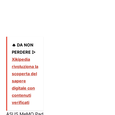
🔥 DA NON
PERDERE ▷
Xikipedia
rivoluziona la
scoperta del
sapere
digitale con
contenuti
verificati
ASUS MeMO Pad