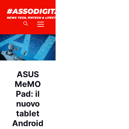
Vai
#ASSODIGITALE.
al
NEWS TECH, FINTECH & LIFESTYLE
contenuto
Menu
ASUS
MeMO
Pad: il
nuovo
tablet
Android