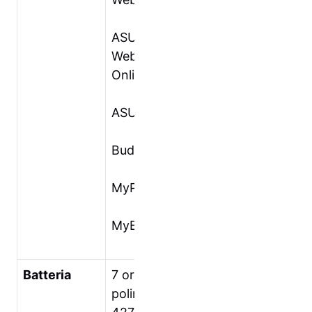
ASUS
WebStorage
Online Office
ASUS Studio
BuddyBuzz
MyPainter
MyBitCast
Batteria
7 ore(16Wh
polimeri di litio,