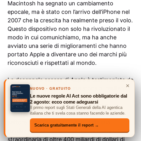
Macintosh ha segnato un cambiamento
epocale, ma è stato con l’arrivo dell’iPhone nel
2007 che la crescita ha realmente preso il volo.
Questo dispositivo non solo ha rivoluzionato il
modo in cui comunichiamo, ma ha anche
avviato una serie di miglioramenti che hanno
portato Apple a diventare uno dei marchi più
riconosciuti e rispettati al mondo.
La decennale ascesa di Apple è testimoniata da
×
numeri che raccontano una storia di resilienza
NUOVO · GRATUITO
Le nuove regole AI Act sono obbligatorie dal
e innovazione. Negli anni, l’azienda ha saputo
2 agosto: ecco come adeguarsi
adattarsi, aprendosi a nuovi mercati e
Il primo report sugli Stati Generali della AI agentica
rispondendo con prontezza alle sfide del
italiana che ti svela cosa stanno facendo le aziende.
settore. Oggi, a quasi 50 anni dalla sua
Scarica gratuitamente il report →
fondazione, ci troviamo di fronte a una cifra
straordinaria di oltre 400 miliardi di dollari di