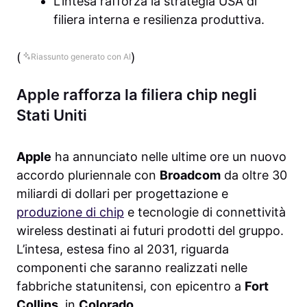
L’intesa rafforza la strategia USA di
filiera interna e resilienza produttiva.
(
)
Riassunto generato con AI
Apple rafforza la filiera chip negli
Stati Uniti
Apple
ha annunciato nelle ultime ore un nuovo
accordo pluriennale con
Broadcom
da oltre 30
miliardi di dollari per progettazione e
produzione di chip
e tecnologie di connettività
wireless destinati ai futuri prodotti del gruppo.
L’intesa, estesa fino al 2031, riguarda
componenti che saranno realizzati nelle
fabbriche statunitensi, con epicentro a
Fort
Collins
, in
Colorado
.