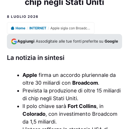
chip negli Stati Uniti
8 LUGLIO 2026
Home
/
INTERNET
/
Apple sigla con Broadcom un maxi accordo per produrre chip negli Stati Uniti
Aggiungi
Assodigitale alle tue fonti preferite su
Google
La notizia in sintesi
Apple
firma un accordo pluriennale da
oltre 30 miliardi con
Broadcom
.
Prevista la produzione di oltre 15 miliardi
di chip negli Stati Uniti.
Il polo chiave sarà
Fort Collins
, in
Colorado
, con investimento Broadcom
da 1,5 miliardi.