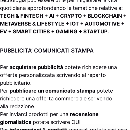
tecnologia può essere utile per migliorare la vita
quotidiana approfondendo le tematiche relative a:
TECH & FINTECH + AI + CRYPTO + BLOCKCHAIN +
METAVERSE & LIFESTYLE + IOT + AUTOMOTIVE +
EV + SMART CITIES + GAMING + STARTUP.
PUBBLICITA’ COMUNICATI STAMPA
Per
acquistare pubblicità
potete richiedere una
offerta personalizzata scrivendo al
reparto
pubblicitario
.
Per
pubblicare un comunicato stampa
potete
richiedere una offerta commerciale scrivendo
alla
redazione
.
Per inviarci prodotti per una
recensione
giornalistica
potete scrivere
QUI
Per
informazioni
&
contatti
generali potete scrivere