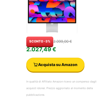
2.099,00 €
SCONTO -3%
2.027,49 €
Acquista su Amazon
In qualità di Affiliato Amazon ricevo un compenso dagli
acquisti idonei. Prezzo aggiornato al momento della
pubblicazione.