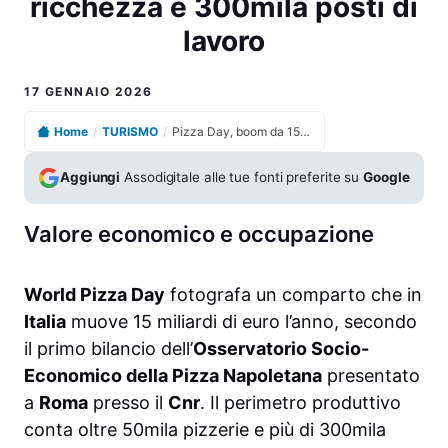
ricchezza e 300mila posti di
lavoro
17 GENNAIO 2026
Home
/
TURISMO
/
Pizza Day, boom da 15 miliardi: perché l’Italia sforna ricchezza e 300mila posti di lavoro
Aggiungi
Assodigitale alle tue fonti preferite su
Google
Valore economico e occupazione
World Pizza Day
fotografa un comparto che in
Italia
muove 15 miliardi di euro l’anno, secondo
il primo bilancio dell’
Osservatorio Socio-
Economico della Pizza Napoletana
presentato
a
Roma
presso il
Cnr
. Il perimetro produttivo
conta oltre 50mila pizzerie e più di 300mila