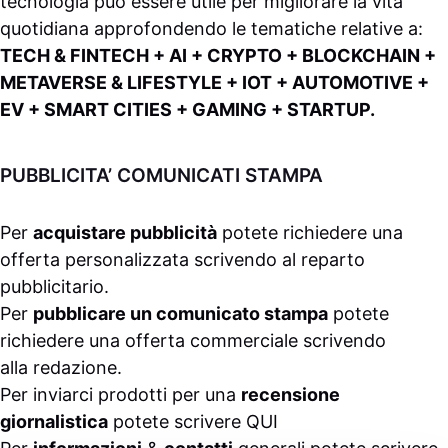
tecnologia può essere utile per migliorare la vita
quotidiana approfondendo le tematiche relative a:
TECH & FINTECH + AI + CRYPTO + BLOCKCHAIN +
METAVERSE & LIFESTYLE + IOT + AUTOMOTIVE +
EV + SMART CITIES + GAMING + STARTUP.
PUBBLICITA’ COMUNICATI STAMPA
Per
acquistare pubblicità
potete richiedere una
offerta personalizzata scrivendo al
reparto
pubblicitario
.
Per
pubblicare un comunicato stampa
potete
richiedere una offerta commerciale scrivendo
alla
redazione
.
Per inviarci prodotti per una
recensione
giornalistica
potete scrivere
QUI