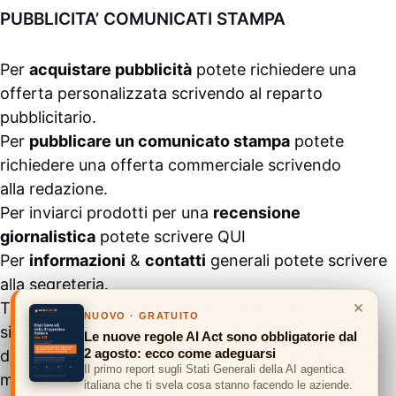
PUBBLICITA’ COMUNICATI STAMPA
Per
acquistare pubblicità
potete richiedere una
offerta personalizzata scrivendo al
reparto
pubblicitario
.
Per
pubblicare un comunicato stampa
potete
richiedere una offerta commerciale scrivendo
alla
redazione
.
Per inviarci prodotti per una
recensione
giornalistica
potete scrivere
QUI
Per
informazioni
&
contatti
generali potete scrivere
alla
segreteria
.
×
Tutti i contenuti pubblicati all’interno del
NUOVO · GRATUITO
sito
#ASSODIGITALE.
“Copyright 2024” non sono
Le nuove regole AI Act sono obbligatorie dal
2 agosto: ecco come adeguarsi
duplicabili e/o riproducibili in nessuna forma,
Il primo report sugli Stati Generali della AI agentica
ma
possono essere citati inserendo un link
italiana che ti svela cosa stanno facendo le aziende.