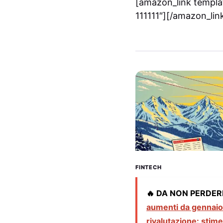
[amazon_link templat
111111″][/amazon_lin
FINTECH
🔥 DA NON PERDER
aumenti da gennaio
rivalutazione: stime