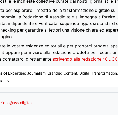
icati e le inchieste collettive curate dai nostri giornalisti e an
a per esplorare l'impatto della trasformazione digitale sull
economia, la Redazione di Assodigitale si impegna a fornire
ata, indipendente e verificata, seguendo rigorosi standard d
hecking per garantire ai lettori una visione chiara ed esper
logico."
tte le vostre esigenze editoriali e per proporci progetti spe
nt oppure per inviare alla redazione prodotti per recension
e contattarci direttamente
scrivendo alla redazione : CLIC
s of Expertise:
Journalism, Branded Content, Digital Transformation, 
ishing
zione@assodigitale.it