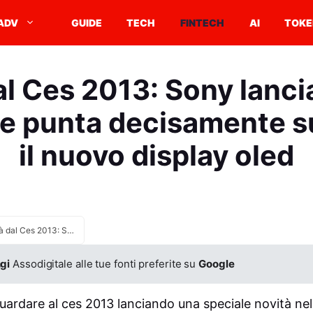
ADV
GUIDE
TECH
FINTECH
AI
TOKE
al Ces 2013: Sony lancia
 e punta decisamente s
il nuovo display oled
Novità dal Ces 2013: Sony lancia il nuovo Xperia Z e punta decisamente sul 4K con il nuovo display oled
gi
Assodigitale alle tue fonti preferite su
Google
ardare al ces 2013 lanciando una speciale novità ne