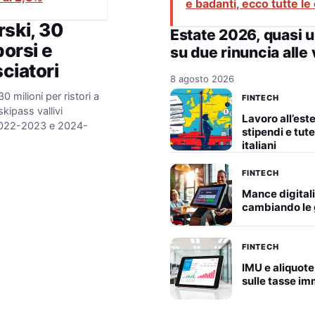
e badanti, ecco tutte le
rski, 30
Estate 2026, quasi u
borsi e
su due rinuncia alle
sciatori
8 agosto 2026
0 milioni per ristori a
FINTECH
 skipass vallivi
Lavoro all’est
i 2022-2023 e 2024-
stipendi e tute
…
italiani
FINTECH
Mance digitali
cambiando le g
FINTECH
IMU e aliquote
sulle tasse im