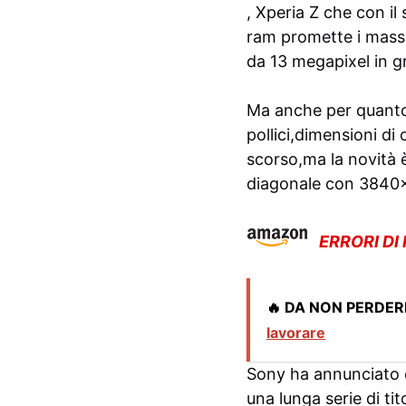
, Xperia Z che con i
ram promette i massim
da 13 megapixel in gr
Ma anche per quanto 
pollici,dimensioni di
scorso,ma la novità è
diagonale con 3840×2
ERRORI DI
🔥 DA NON PERDER
lavorare
Sony ha annunciato c
una lunga serie di tito