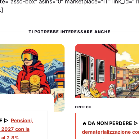
e=”asso-box” asins=”0″ marketplace=”IT” link_id=”111
k]
TI POTREBBE INTERESSARE ANCHE
FINTECH
E ▷
Pensioni,
🔥 DA NON PERDERE ▷
 2027 con la
dematerializzazione con
 al 2,8%