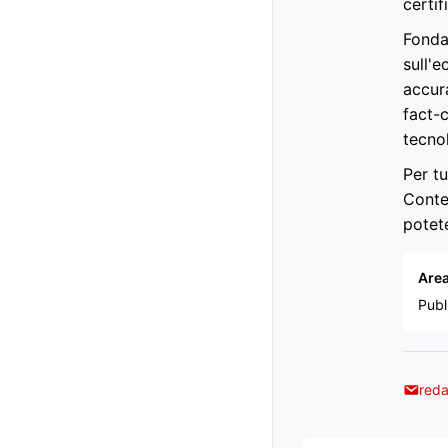
certif
Fondat
sull'
accur
fact-c
tecno
Per tu
Conte
potet
Area
Publ
reda