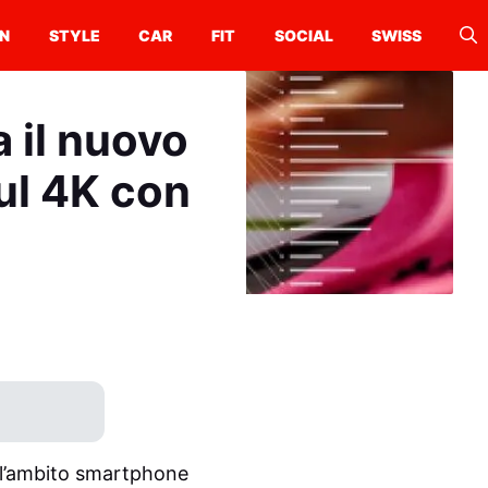
N
STYLE
CAR
FIT
SOCIAL
SWISS
 il nuovo
ul 4K con
ll’ambito smartphone