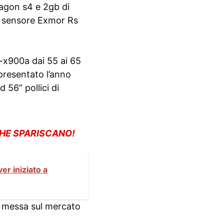
ragon s4 e 2gb di
vo sensore Exmor Rs
r-x900a dai 55 ai 65
 presentato l’anno
 56” pollici di
CHE SPARISCANO!
er iniziato a
à messa sul mercato