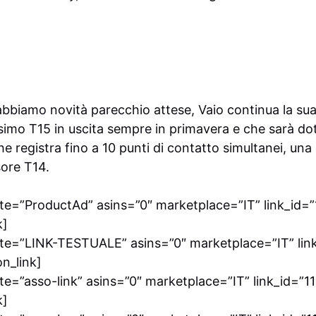
bbiamo novità parecchio attese, Vaio continua la sua
simo T15 in uscita sempre in primavera e che sarà dot
 che registra fino a 10 punti di contatto simultanei, un
sore T14.
e=”ProductAd” asins=”0″ marketplace=”IT” link_id=”1
k]
te=”LINK-TESTUALE” asins=”0″ marketplace=”IT” link_
on_link]
e=”asso-link” asins=”0″ marketplace=”IT” link_id=”111
k]