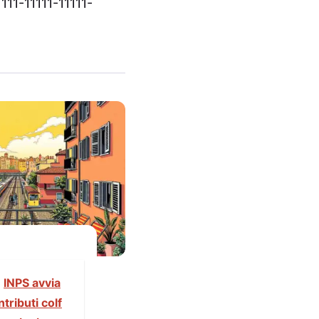
11-11111-11111-
INPS avvia
tributi colf