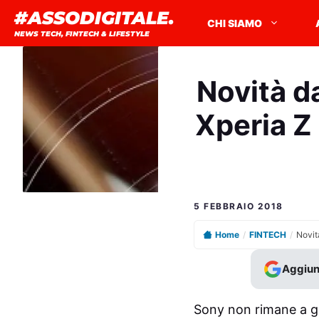
Vai
#ASSODIGITALE.
CHI SIAMO
al
NEWS TECH, FINTECH & LIFESTYLE
contenuto
Novità d
Xperia Z
5 FEBBRAIO 2018
Home
/
FINTECH
/
Aggiun
Sony non rimane a gu