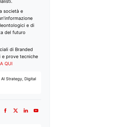
alisti.
a società e
 un'informazione
eontologici e di
ta del futuro
ciali di Branded
i e prove tecniche
CA QUI
AI Strategy, Digital
Facebook
Twitter
LinkedIn
YouTube