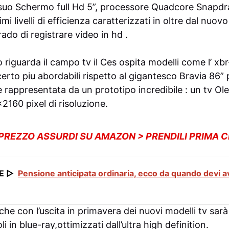
l suo Schermo full Hd 5”, processore Quadcore Snapd
i livelli di efficienza caratterizzati in oltre dal nuo
ado di registrare video in hd .
riguarda il campo tv il Ces ospita modelli come l’ xb
 certo piu abordabili rispetto al gigantesco Bravia 86”
 rappresentata da un prototipo incredibile : un tv Oled
160 pixel di risoluzione.
 PREZZO ASSURDI SU AMAZON > PRENDILI PRIMA 
E ▷
Pensione anticipata ordinaria, ecco da quando devi av
he con l’uscita in primavera dei nuovi modelli tv sar
li in blue-ray,ottimizzati dall’ultra high definition.