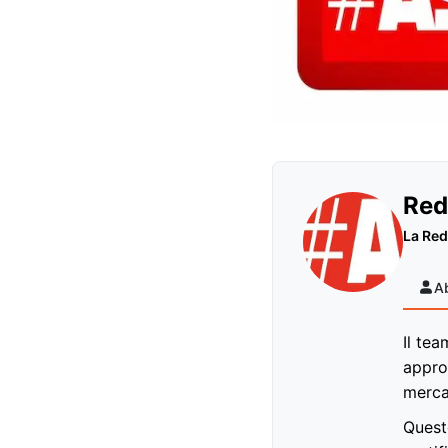
Red
La Red
A
Il tea
appro
mercat
Questo