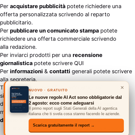
Per
acquistare pubblicità
potete richiedere una
offerta personalizzata scrivendo al
reparto
pubblicitario
.
Per
pubblicare un comunicato stampa
potete
richiedere una offerta commerciale scrivendo
alla
redazione
.
Per inviarci prodotti per una
recensione
giornalistica
potete scrivere
QUI
Per
informazioni
&
contatti
generali potete scrivere
alla
segreteria
.
×
Tutti i contenuti pubblicati all’interno del
NUOVO · GRATUITO
sito
#ASSODIGITALE.
“Copyright 2024” non sono
Le nuove regole AI Act sono obbligatorie dal
2 agosto: ecco come adeguarsi
duplicabili e/o riproducibili in nessuna forma,
Il primo report sugli Stati Generali della AI agentica
ma
possono essere citati inserendo un link
italiana che ti svela cosa stanno facendo le aziende.
diretto
e previa comunicazione via
mail
.
Scarica gratuitamente il report →
© 2026 ASSODIGITALE.IT
•
Privacy Policy
•
Cookie