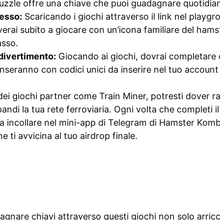
Puzzle offre una chiave che puoi guadagnare quotidi
cesso:
Scaricando i giochi attraverso il link nel playg
verai subito a giocare con un’icona familiare del hams
sso.
 divertimento:
Giocando ai giochi, dovrai completare 
nseranno con codici unici da inserire nel tuo accou
dei giochi partner come Train Miner, potresti dover ra
di la tua rete ferroviaria. Ogni volta che completi il
da incollare nel mini-app di Telegram di Hamster Komb
e ti avvicina al tuo airdrop finale.
dagnare chiavi attraverso questi giochi non solo arricc