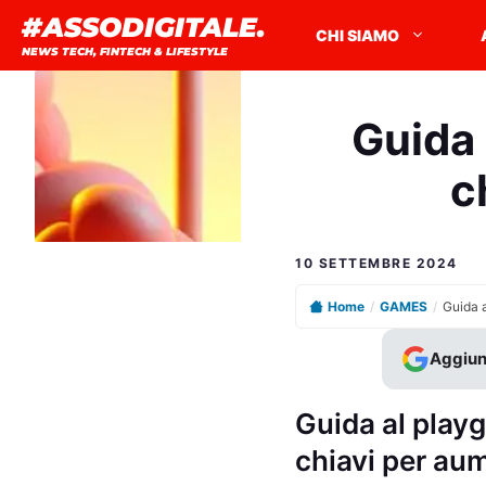
Vai
#ASSODIGITALE.
CHI SIAMO
al
NEWS TECH, FINTECH & LIFESTYLE
contenuto
Guida
c
10 SETTEMBRE 2024
Home
/
GAMES
/
Aggiun
Guida al pla
chiavi per au