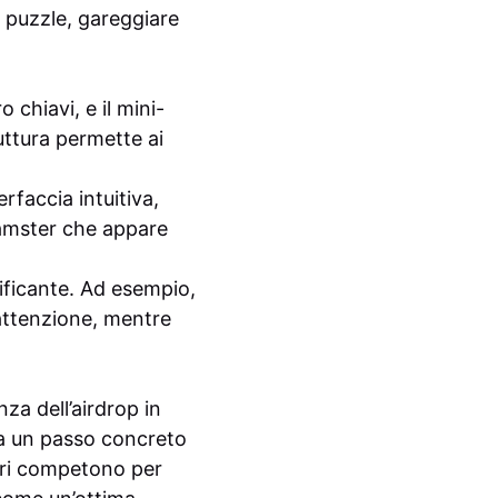
e puzzle, gareggiare
 chiavi, e il mini-
ttura permette ai
erfaccia intuitiva,
 hamster che appare
tificante. Ad esempio,
’attenzione, mentre
za dell’airdrop in
ma un passo concreto
ori competono per