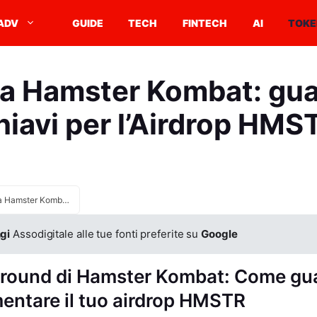
ADV
GUIDE
TECH
FINTECH
AI
TOKE
 a Hamster Kombat: gu
hiavi per l’Airdrop HMS
Guida a Hamster Kombat: guadagna chiavi per l’Airdrop HMSTR
gi
Assodigitale alle tue fonti preferite su
Google
yground di Hamster Kombat: Come g
mentare il tuo airdrop HMSTR