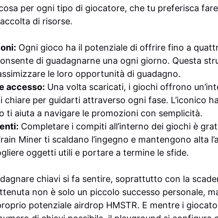
lcosa per ogni tipo di giocatore, che tu preferisca far
accolta di risorse.
ioni:
Ogni gioco ha il potenziale di offrire fino a quattro
consente di guadagnarne una ogni giorno. Questa stru
assimizzare le loro opportunità di guadagno.
le accesso:
Una volta scaricati, i giochi offrono un’int
i chiare per guidarti attraverso ogni fase. L’iconico
co ti aiuta a navigare le promozioni con semplicità.
enti:
Completare i compiti all’interno dei giochi è gra
 Train Miner ti scaldano l’ingegno e mantengono alta l
gliere oggetti utili e portare a termine le sfide.
agnare chiavi si fa sentire, soprattutto con la scaden
ottenuta non è solo un piccolo successo personale, 
proprio potenziale airdrop HMSTR. E mentre i giocat