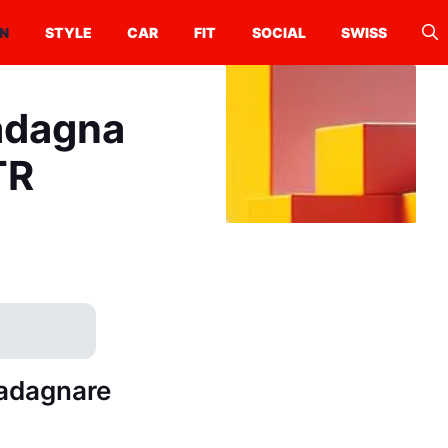
N
STYLE
CAR
FIT
SOCIAL
SWISS
adagna
TR
uadagnare