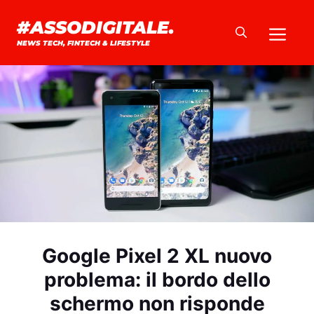
Vai
#ASSODIGITALE.
Me
al
NEWS TECH, FINTECH & LIFESTYLE
contenuto
Google Pixel 2 XL nuovo
problema: il bordo dello
schermo non risponde