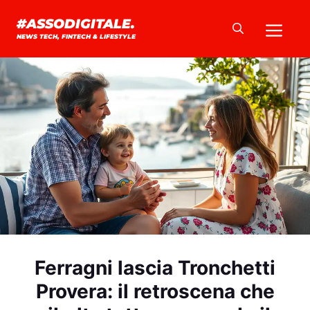
Vai
Me
#ASSODIGITALE.
al
NEWS TECH, FINTECH & LIFESTYLE
contenuto
Ferragni lascia Tronchetti
Provera: il retroscena che