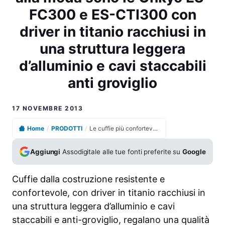
FC300 e ES-CTI300 con
driver in titanio racchiusi in
una struttura leggera
d’alluminio e cavi staccabili
anti groviglio
17 NOVEMBRE 2013
Home
/
PRODOTTI
/
Le cuffie più confortevoli ed alla moda sono le Onkyo ES-FC300 e ES-CTI300 con driver in titanio racchiusi in una struttura leggera d’alluminio e cavi staccabili anti groviglio
Aggiungi
Assodigitale alle tue fonti preferite su
Google
Cuffie dalla costruzione resistente e
confortevole, con driver in titanio racchiusi in
una struttura leggera d’alluminio e cavi
staccabili e anti-groviglio, regalano una qualità