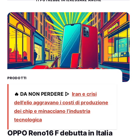
PRODOTTI
🔥 DA NON PERDERE ▷
Iran e crisi
dell’elio aggravano i costi di produzione
dei chip e minacciano l’industria
tecnologica
OPPO Reno16 F debutta in Italia