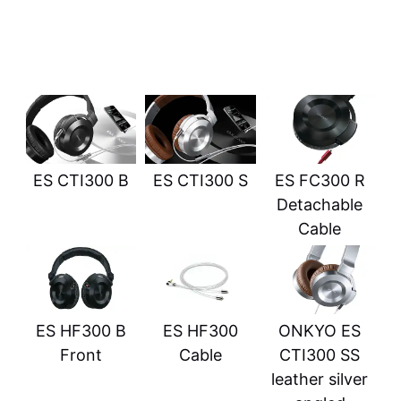
ES CTI300 B
ES CTI300 S
ES FC300 R
Detachable
Cable
ES HF300 B
ES HF300
ONKYO ES
Front
Cable
CTI300 SS
leather silver