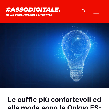
Vai
#ASSODIGITALE.
Me
al
NEWS TECH, FINTECH & LIFESTYLE
contenuto
Le cuffie più confortevoli ed
alla moda sono le Onkyo ES-