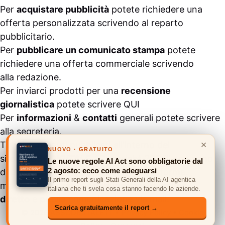
Per
acquistare pubblicità
potete richiedere una
offerta personalizzata scrivendo al
reparto
pubblicitario
.
Per
pubblicare un comunicato stampa
potete
richiedere una offerta commerciale scrivendo
alla
redazione
.
Per inviarci prodotti per una
recensione
giornalistica
potete scrivere
QUI
Per
informazioni
&
contatti
generali potete scrivere
alla
segreteria
.
×
Tutti i contenuti pubblicati all’interno del
NUOVO · GRATUITO
sito
#ASSODIGITALE.
“Copyright 2024” non sono
Le nuove regole AI Act sono obbligatorie dal
2 agosto: ecco come adeguarsi
duplicabili e/o riproducibili in nessuna forma,
Il primo report sugli Stati Generali della AI agentica
ma
possono essere citati inserendo un link
italiana che ti svela cosa stanno facendo le aziende.
diretto
e previa comunicazione via
mail
.
Scarica gratuitamente il report →
© 2026 ASSODIGITALE.IT
•
Privacy Policy
•
Cookie