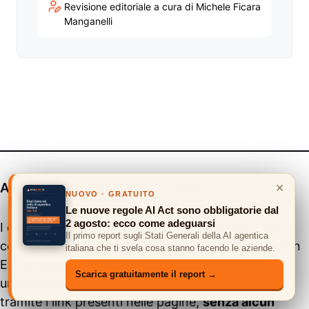
Revisione editoriale a cura di Michele Ficara
Manganelli
×
AFFILIATION + AI IMAGE & TEXT
NUOVO · GRATUITO
Le nuove regole AI Act sono obbligatorie dal
2 agosto: ecco come adeguarsi
I contenuti pubblicati su
Assodigitale.it
possono
Il primo report sugli Stati Generali della AI agentica
contenere link di affiliazione al Programma Amazon
italiana che ti svela cosa stanno facendo le aziende.
EU. In qualità di affiliato Amazon, il sito percepisce
Scarica gratuitamente il report →
una commissione sugli acquisti idonei effettuati
tramite i link presenti nelle pagine,
senza alcun