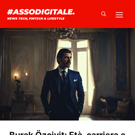
Vai
#ASSODIGITALE.
Me
al
NEWS TECH, FINTECH & LIFESTYLE
contenuto
Burak Özçivit: Età, carriera e