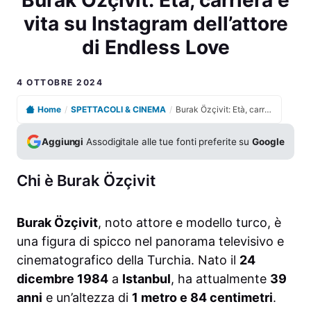
vita su Instagram dell’attore
di Endless Love
4 OTTOBRE 2024
Home
/
SPETTACOLI & CINEMA
/
Burak Özçivit: Età, carriera e vita su Instagram dell’attore di Endless Love
Aggiungi
Assodigitale alle tue fonti preferite su
Google
Chi è Burak Özçivit
Burak Özçivit
, noto attore e modello turco, è
una figura di spicco nel panorama televisivo e
cinematografico della Turchia. Nato il
24
dicembre 1984
a
Istanbul
, ha attualmente
39
anni
e un’altezza di
1 metro e 84 centimetri
.