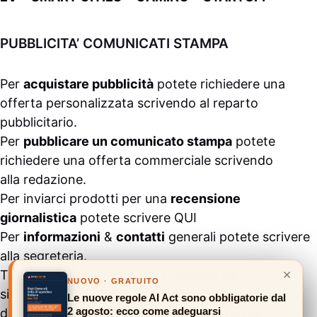
PUBBLICITA’ COMUNICATI STAMPA
Per
acquistare pubblicità
potete richiedere una
offerta personalizzata scrivendo al
reparto
pubblicitario
.
Per
pubblicare un comunicato stampa
potete
richiedere una offerta commerciale scrivendo
alla
redazione
.
Per inviarci prodotti per una
recensione
giornalistica
potete scrivere
QUI
Per
informazioni
&
contatti
generali potete scrivere
alla
segreteria
.
×
Tutti i contenuti pubblicati all’interno del
NUOVO · GRATUITO
sito
#ASSODIGITALE.
“Copyright 2024” non sono
Le nuove regole AI Act sono obbligatorie dal
2 agosto: ecco come adeguarsi
duplicabili e/o riproducibili in nessuna forma,