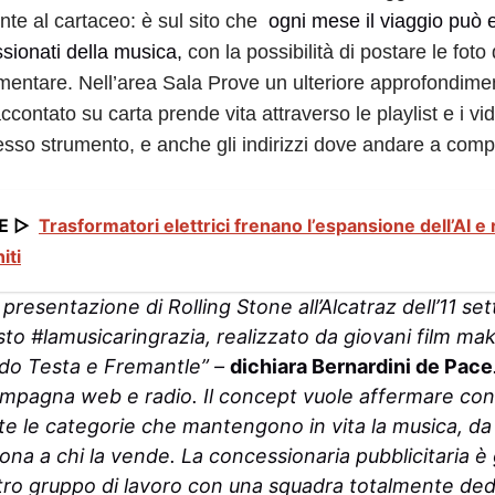
nte al cartaceo: è sul sito che
ogni mese il viaggio può
ssionati della musica,
con la possibilità di postare le foto 
entare. Nell’area Sala Prove un ulteriore approfondimen
contato su carta prende vita attraverso le playlist e i vi
sso strumento, e anche gli indirizzi dove andare a comprar
E ▷
Trasformatori elettrici frenano l’espansione dell’AI e
iti
 presentazione di Rolling Stone all’Alcatraz dell’11 s
to #lamusicaringrazia, realizzato da giovani film mak
do Testa e Fremantle” –
dichiara Bernardini de Pace
mpagna web e radio. Il concept vuole affermare con 
e le categorie che mantengono in vita la musica, da c
ona a chi la vende. La concessionaria pubblicitaria è 
ro gruppo di lavoro con una squadra totalmente ded