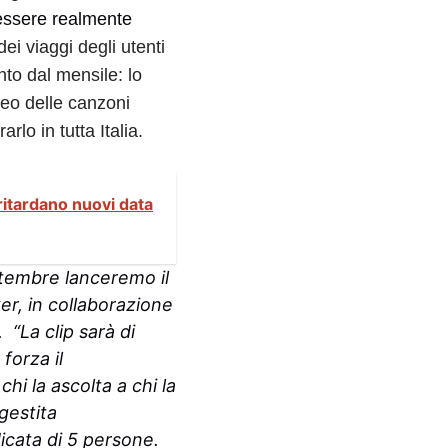
 essere realmente
dei viaggi degli utenti
to dal mensile: lo
deo delle canzoni
lo in tutta Italia.
 ritardano nuovi data
ettembre lanceremo il
er, in collaborazione
. “La clip sarà di
forza il
hi la ascolta a chi la
gestita
icata di 5 persone.