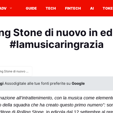
ADV
GUIDE
TECH
FINTECH
AI
TOKE
ing Stone di nuovo in ed
#lamusicaringrazia
Rolling Stone di nuovo in edicola #lamusicaringrazia
gi
Assodigitale alle tue fonti preferite su
Google
ormazione all’intrattenimento, con la musica come eleme
tto della squadra che ha creato questo primo numero”:
son
ditore di
Rolling Stone
, in edicola dal 12 settembre al pr