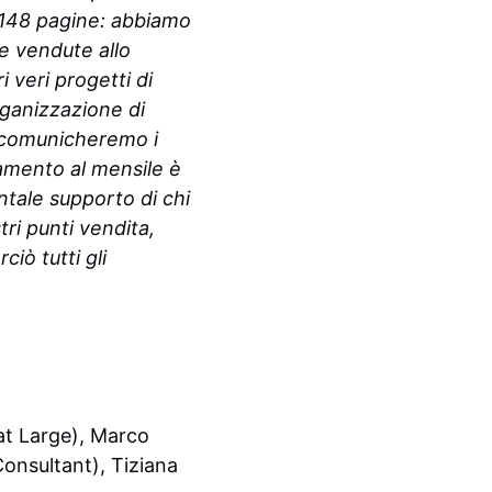
i 148 pagine: abbiamo
te vendute allo
 veri progetti di
rganizzazione di
ui comunicheremo i
onamento al mensile è
ntale supporto di chi
tri punti vendita,
iò tutti gli
at Large), Marco
onsultant), Tiziana