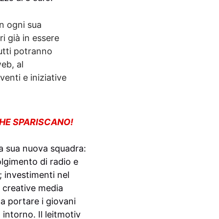
in ogni sua
i già in essere
tutti potranno
eb, al
enti e iniziative
CHE SPARISCANO!
la sua nuova squadra:
olgimento di radio e
; investimenti nel
e creative media
 a portare i giovani
intorno. Il leitmotiv