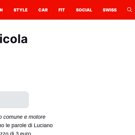
N
STYLE
CAR
FIT
SOCIAL
SWISS
icola
nto comune e motore
o le parole di Luciano
ezzo di 3 euro.