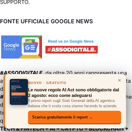
SUPPORTO
.
FONTE UFFICIALE GOOGLE NEWS
#ASSODIGITALE.
da oltre 20 anni rappresenta una
×
affidabile fonte giornalistica accreditata e certificata
NUOVO · GRATUITO
da
Google News
per la qualità dei suoi contenuti.
Le nuove regole AI Act sono obbligatorie dal
2 agosto: ecco come adeguarsi
#ASSODIGITALE.
è una testata editoriale storica che
Il primo report sugli Stati Generali della AI agentica
dal 2004 ha la missione di raccontare come la
italiana che ti svela cosa stanno facendo le aziende.
tecnologia può essere utile per migliorare la vita
Scarica gratuitamente il report →
quotidiana approfondendo le tematiche relative a:
TECH & FINTECH + AI + CRYPTO + BLOCKCHAIN +