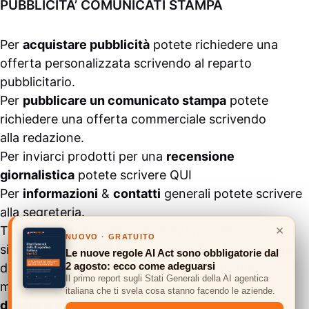
PUBBLICITA’ COMUNICATI STAMPA
Per
acquistare pubblicità
potete richiedere una
offerta personalizzata scrivendo al
reparto
pubblicitario
.
Per
pubblicare un comunicato stampa
potete
richiedere una offerta commerciale scrivendo
alla
redazione
.
Per inviarci prodotti per una
recensione
giornalistica
potete scrivere
QUI
Per
informazioni
&
contatti
generali potete scrivere
alla
segreteria
.
×
Tutti i contenuti pubblicati all’interno del
NUOVO · GRATUITO
sito
#ASSODIGITALE.
“Copyright 2024” non sono
Le nuove regole AI Act sono obbligatorie dal
2 agosto: ecco come adeguarsi
duplicabili e/o riproducibili in nessuna forma,
Il primo report sugli Stati Generali della AI agentica
ma
possono essere citati inserendo un link
italiana che ti svela cosa stanno facendo le aziende.
diretto
e previa comunicazione via
mail
.