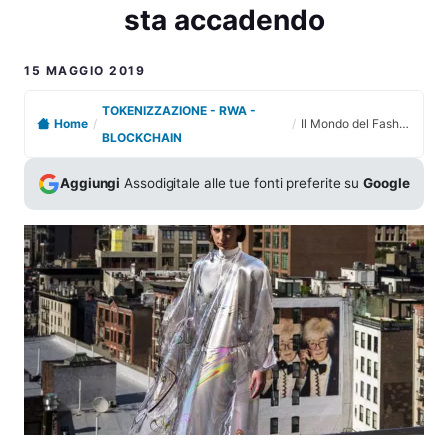
sta accadendo
15 MAGGIO 2019
TOKENIZZAZIONE - RWA -
Home
/
/
Il Mondo del Fashion sarà influenzato dal Gaming e dalla Blockchain: ecco cosa sta accadendo
BLOCKCHAIN
Aggiungi
Assodigitale alle tue fonti preferite su
Google