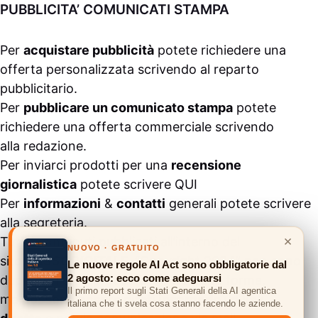
PUBBLICITA’ COMUNICATI STAMPA
Per
acquistare pubblicità
potete richiedere una
offerta personalizzata scrivendo al
reparto
pubblicitario
.
Per
pubblicare un comunicato stampa
potete
richiedere una offerta commerciale scrivendo
alla
redazione
.
Per inviarci prodotti per una
recensione
giornalistica
potete scrivere
QUI
Per
informazioni
&
contatti
generali potete scrivere
alla
segreteria
.
×
Tutti i contenuti pubblicati all’interno del
NUOVO · GRATUITO
sito
#ASSODIGITALE.
“Copyright 2024” non sono
Le nuove regole AI Act sono obbligatorie dal
2 agosto: ecco come adeguarsi
duplicabili e/o riproducibili in nessuna forma,
Il primo report sugli Stati Generali della AI agentica
ma
possono essere citati inserendo un link
italiana che ti svela cosa stanno facendo le aziende.