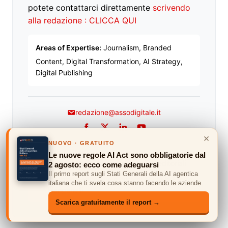
potete contattarci direttamente
scrivendo
alla redazione : CLICCA QUI
Areas of Expertise:
Journalism, Branded
Content, Digital Transformation, AI Strategy,
Digital Publishing
redazione@assodigitale.it
Facebook
Twitter
LinkedIn
YouTube
×
NUOVO · GRATUITO
Le nuove regole AI Act sono obbligatorie dal
Controllo delle fonti e linee guida editoriali
2 agosto: ecco come adeguarsi
Il primo report sugli Stati Generali della AI agentica
Revisione editoriale a cura di Michele Ficara
italiana che ti svela cosa stanno facendo le aziende.
Manganelli
Scarica gratuitamente il report →