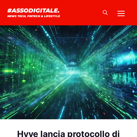
Vai
Me
#ASSODIGITALE.
al
NEWS TECH, FINTECH & LIFESTYLE
contenuto
Hyve lancia protocollo di