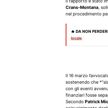
Il rapporto è stato i
Crans-Montana
, sol
nel procedimento per
🔥 DA NON PERDER
locale
Il 16 marzo l’avvocat
sostenendo che *“sia
con gli eventi avvenu
finanziari fosse sepa
Secondo
Patrick Mi