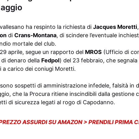
laggio
 vallesano ha respinto la richiesta di
Jacques Moretti
ion
di
Crans-Montana
, di scindere l’eventuale inchies
endio mortale del club.
 29 aprile, segue un rapporto del
MROS
(Ufficio di c
o di denaro della
Fedpol
) del 23 febbraio, che segnala p
 a carico dei coniugi Moretti.
 sono sospetti di amministrazione infedele, falsità in 
ggio, che la Procura ritiene inscindibili dalla gestione
petti di sicurezza legati al rogo di Capodanno.
 PREZZO ASSURDI SU AMAZON > PRENDILI PRIMA 