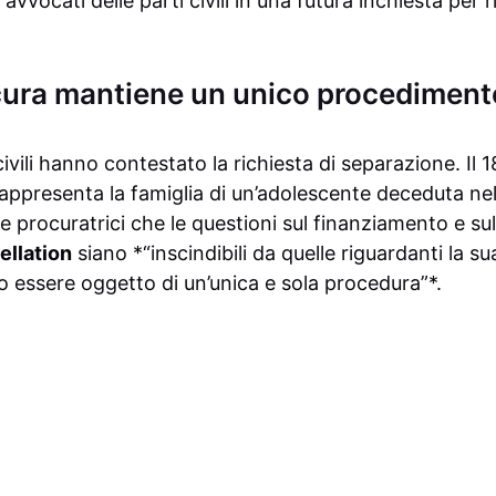
vvocati delle parti civili in una futura inchiesta per ri
cura mantiene un unico procediment
 civili hanno contestato la richiesta di separazione. Il
rappresenta la famiglia di un’adolescente deceduta nel
e procuratrici che le questioni sul finanziamento e su
ellation
siano *“inscindibili da quelle riguardanti la s
o essere oggetto di un’unica e sola procedura”*.