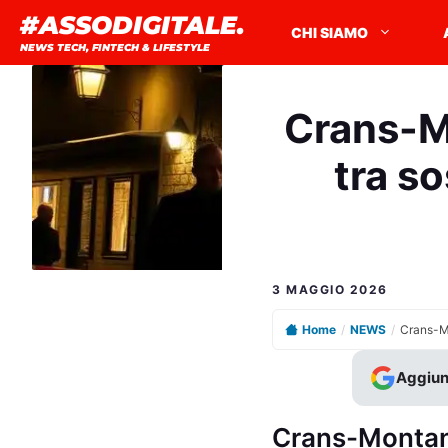
Vai
#ASSODIGITALE.
CHI SIAMO
al
NEWS TECH, FINTECH & LIFESTYLE
contenuto
Crans-Mo
tra so
3 MAGGIO 2026
Home
/
NEWS
/
Aggiun
Crans-Montana