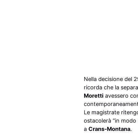
Nella decisione del 29
ricorda che la separa
Moretti
avessero comm
contemporaneament
Le magistrate riteng
ostacolerà “in modo r
a
Crans-Montana
.