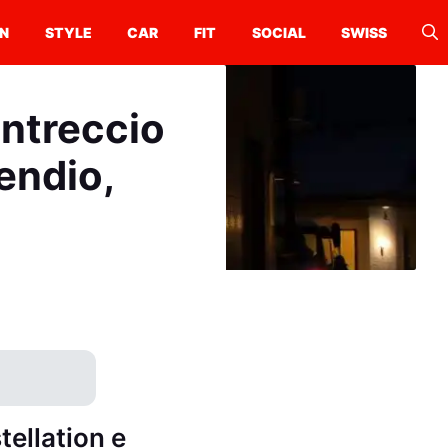
N
STYLE
CAR
FIT
SOCIAL
SWISS
intreccio
cendio,
ellation e