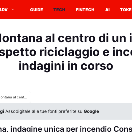
ADV
GUIDE
TECH
FINTECH
AI
TOKE
ntana al centro di un 
spetto riciclaggio e in
indagini in corso
Crans-Montana al centro di un intreccio tra sospetto riciclaggio e incendio, indagini in corso
gi
Assodigitale alle tue fonti preferite su
Google
, indagine unica per incendio Const