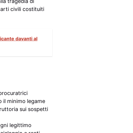
lla tragedia di
ti civili costituiti
icante davanti al
 procuratrici
no il minimo legame
uttoria sui sospetti
ogni legittimo