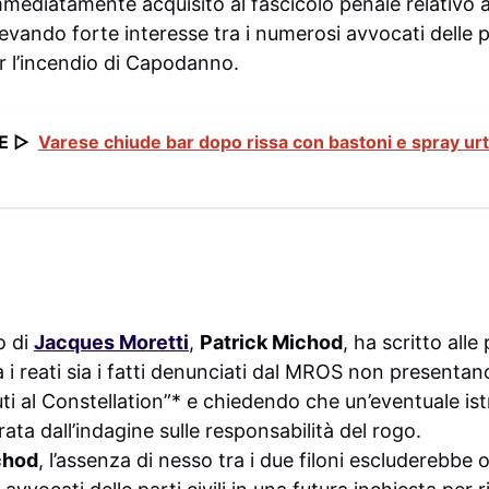
mmediatamente acquisito al fascicolo penale relativo a
levando forte interesse tra i numerosi avvocati delle par
 l’incendio di Capodanno.
E ▷
Varese chiude bar dopo rissa con bastoni e spray urt
o di
Jacques Moretti
,
Patrick Michod
, ha scritto alle
 i reati sia i fatti denunciati dal MROS non presenta
ti al Constellation”* e chiedendo che un’eventuale istr
rata dall’indagine sulle responsabilità del rogo.
chod
, l’assenza di nesso tra i due filoni escluderebbe 