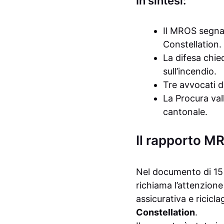
In sintesi:
Il MROS segnala
Constellation.
La difesa chie
sull’incendio.
Tre avvocati d
La Procura val
cantonale.
Il rapporto MRO
Nel documento di 15 
richiama l’attenzione
assicurativa e ricicla
Constellation
.