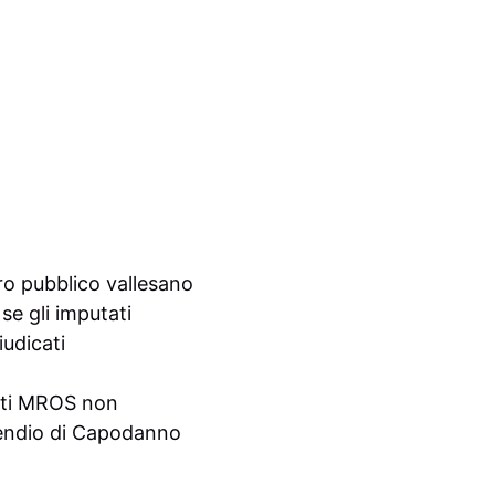
ro pubblico vallesano
se gli imputati
udicati
etti MROS non
ncendio di Capodanno