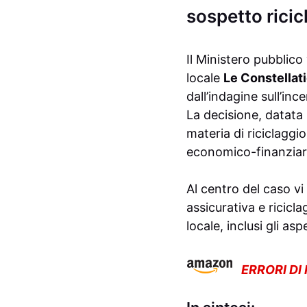
sospetto ricic
Il Ministero pubblico
locale
Le Constellat
dall’indagine sull’inc
La decisione, datata
materia di riciclaggi
economico-finanziari
Al centro del caso vi
assicurativa e ricicla
locale, inclusi gli as
ERRORI DI